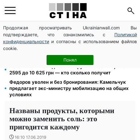
Продолжая просматривать Ukrainianwall.com Вы
Церковный праздник 9 августа: апостол Матфий,
подтверждаете, что ознакомились с
Политикой
три строгих запрета Успенского поста и приметы на
зиму
конфиденциальности
и согласны с использованием файлов
cookie.
До 19 400 грн на дрова: ПФУ принимает заявления
на субсидию для владельцев печного отопления
Понял
Пенсия по инвалидности III группы с сентября: от
2595 до 10 625 грн — кто сколько получит
Федоров уволен и без бронирования: Камельчук
предлагает экс-министру мобилизацию на общих
условиях
Названы продукты, которыми
можно заменить соль: это
пригодится каждому
16:10 17.06.2019