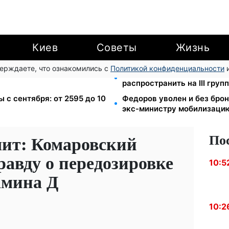
Киев
Советы
Жизнь
верждаете, что ознакомились с
Политикой конфиденциальности
и
о тревоги, но без палаток:
120 000 грн на авто: комп
распространить на III гру
ы с сентября: от 2595 до 10
Федоров уволен и без бро
экс-министру мобилизацию
По
чит: Комаровский
равду о передозировке
10:5
амина Д
10:2