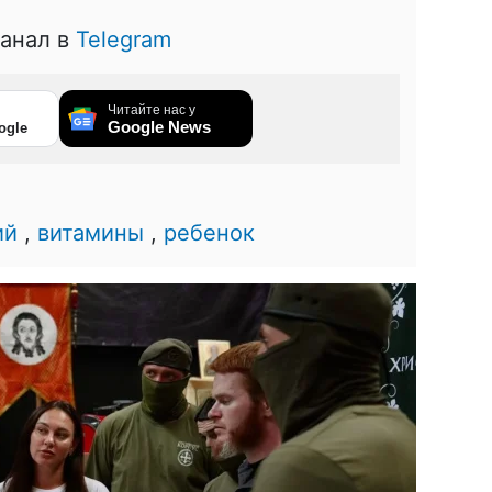
канал в
Telegram
Читайте нас у
Google News
ogle
ий
,
витамины
,
ребенок