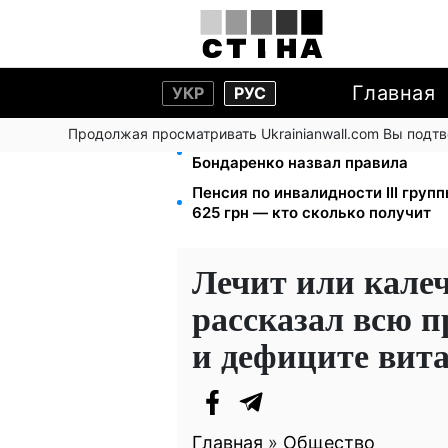
Главная
УКР
РУС
Продолжая просматривать Ukrainianwall.com Вы подт
Метро будет принимать киевлян д
Бондаренко назвал правила
Пенсия по инвалидности III групп
625 грн — кто сколько получит
Лечит или кале
рассказал всю п
и дефиците вит
Главная
»
Общество