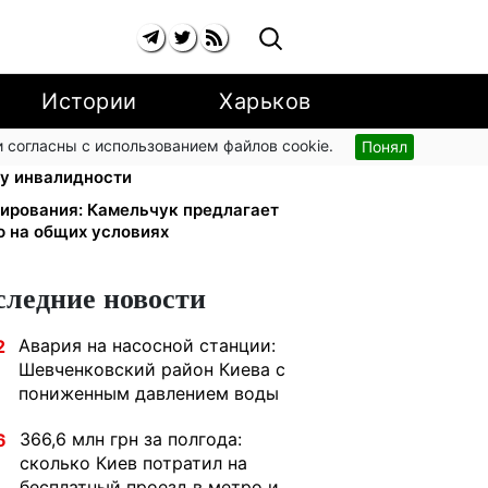
Истории
Харьков
 согласны с использованием файлов cookie.
Понял
енсацию для ветеранов хотят
ппу инвалидности
нирования: Камельчук предлагает
 на общих условиях
следние новости
Авария на насосной станции:
2
Шевченковский район Киева с
пониженным давлением воды
366,6 млн грн за полгода:
6
сколько Киев потратил на
бесплатный проезд в метро и