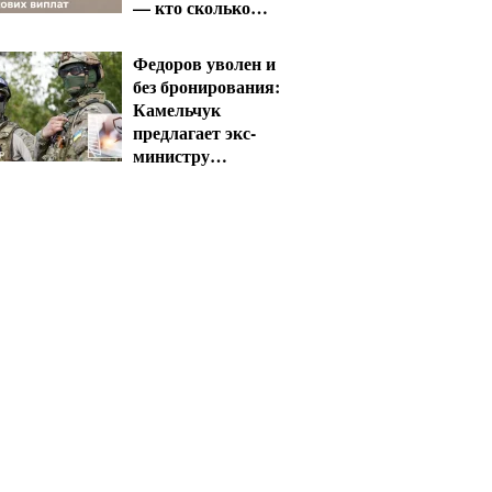
— кто сколько
получит
Федоров уволен и
без бронирования:
Камельчук
предлагает экс-
министру
мобилизацию на
общих условиях