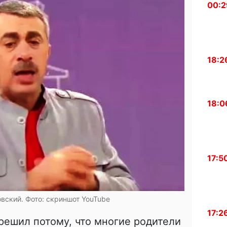
00:2
18:2
18:0
17:5
вский. Фото: скриншот YouTube
17:2
 решил потому, что многие родители