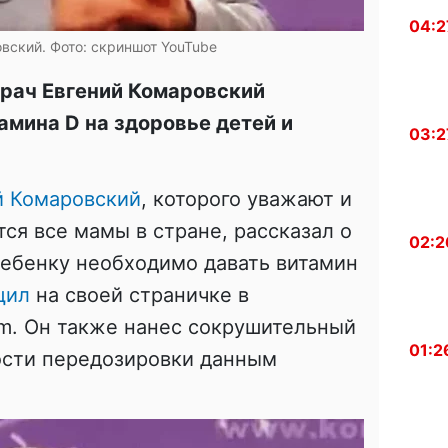
04:2
вский. Фото: скриншот YouTube
рач Евгений Комаровский
амина D на здоровье детей и
03:2
й Комаровский
, которого уважают и
ся все мамы в стране, рассказал о
02:2
 ребенку необходимо давать витамин
щил
на своей страничке в
am. Он также нанес сокрушительный
01:2
ости передозировки данным