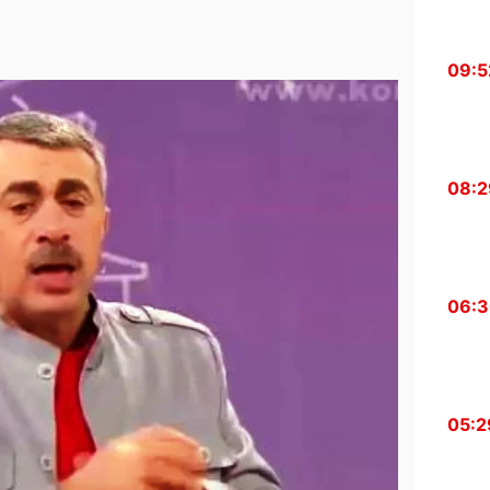
09:5
08:2
06:
05:2