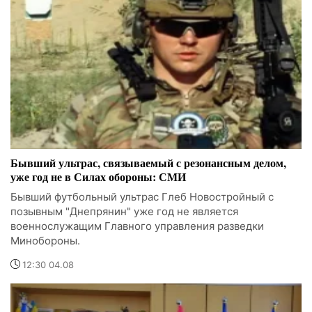
Бывший ультрас, связываемый с резонансным делом,
уже год не в Силах обороны: СМИ
Бывший футбольный ультрас Глеб Новостройный с
позывным "Днепрянин" уже год не является
военнослужащим Главного управления разведки
Минобороны.
12:30 04.08