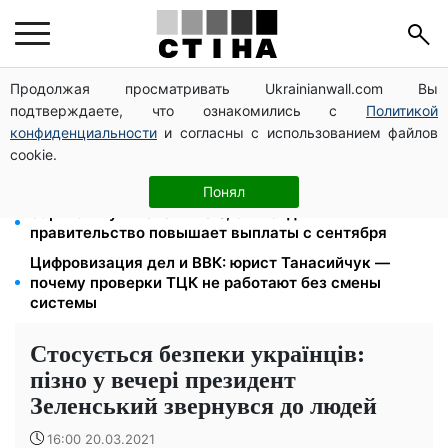
Продолжая просматривать Ukrainianwall.com Вы
26 000 подписей — Зеленский поручил СНБО
подтверждаете, что ознакомились с
Политикой
лишать водителей прав за систематические
нарушения
конфиденциальности
и согласны с использованием файлов
cookie.
Пенсия для III группы инвалидности с 1 сентября: от
2595 до 10 625 грн — кто сколько получит
Понял
Зарплаты учителей +20%, стипендии ×2:
правительство повышает выплаты с сентября
Цифровизация дел и ВВК: юрист Танасийчук —
почему проверки ТЦК не работают без смены
системы
Стосується безпеки українців:
пізно у вечері президент
Зеленський звернувся до людей
16:00 20.03.2021