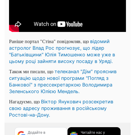
Раніше портал "Стіна" повідомляв, що
відомий
астролог Влад Рос прогнозує, що лідер
"Батьківщини" Юлія Тимошенко може уже в
цьому році зайняти високу посаду в Уряді.
Також ми писали, що
телеканал "Дім" прояснив
ситуацію щодо нової програми "Погляд з
Банкової" з прессекретаркою Володимира
Зеленського Юлією Мендель.
Нагадуємо, що
Віктор Янукович розсекретив
свою адресу проживання в російському
Ростові-на-Дону.
Додайте в
Читайте нас у