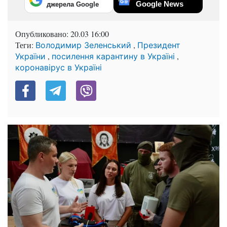
Google News
джерела Google
Опубликовано:
20.03 16:00
Теги:
,
Володимир Зеленський
Президент
,
,
України
посилення карантину в Україні
коронавірус в Україні