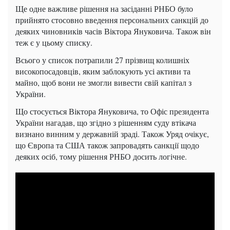
Ще одне важливе рішення на засіданні РНБО було
прийнято стосовно введення персональних санкцій до
деяких чиновників часів Віктора Януковича. Також він
теж є у цьому списку.
Всього у список потрапили 27 прізвищ колишніх
високопосадовців, яким заблокують усі активи та
майно, щоб вони не змогли вивести свій капітал з
України.
Що стосується Віктора Януковича, то Офіс президента
України нагадав, що згідно з рішенням суду втікача
визнано винним у державній зраді. Також Уряд очікує,
що Європа та США також запровадять санкції щодо
деяких осіб, тому рішення РНБО досить логічне.