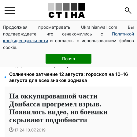
Продолжая просматривать Ukrainianwall.com Вы
Среда 12 августа — самый опасный день недели:
подтверждаете, что ознакомились с
Политикой
что можно и нельзя делать с 10 по 16 августа
конфиденциальности
и согласны с использованием файлов
До 19 400 грн на дрова: ПФУ принимает заявления
cookie.
на субсидию для владельцев печного отопления
125 грн за куб воды: закон №4777 запустил двойное
Понял
подорожание тарифов в регионах
Солнечное затмение 12 августа: гороскоп на 10–16
августа для всех знаков зодиака
На оккупированной части
Донбасса прогремел взрыв.
Появилось видео, но боевики
скрывают подробности
17:24 10.07.2019