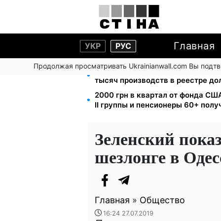
Главная
УКР
РУС
Продолжая просматривать Ukrainianwall.com Вы подт
113 млрд грн задолжали украинц
тысяч производств в реестре д
2000 грн в квартал от фонда США
II группы и пенсионеры 60+ пол
Зеленский показ
шезлонге в Одес
Главная
»
Общество
16:24 27.07.2019