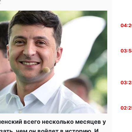
к
04:2
03:5
03:2
02:2
енский всего несколько месяцев у
зать, чем он войдет в историю. И