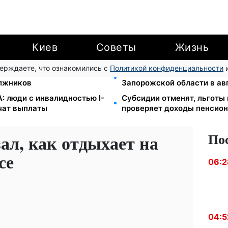
Киев
Советы
Жизнь
верждаете, что ознакомились с
Политикой конфиденциальности
и
ы за коммуналку: 830
1-2 набора гигиены на сем
олжников
Запорожской области в ав
: люди с инвалидностью I-
Субсидии отменят, льготы
учат выплаты
проверяет доходы пенсион
По
ал, как отдыхает на
се
06:2
04:5