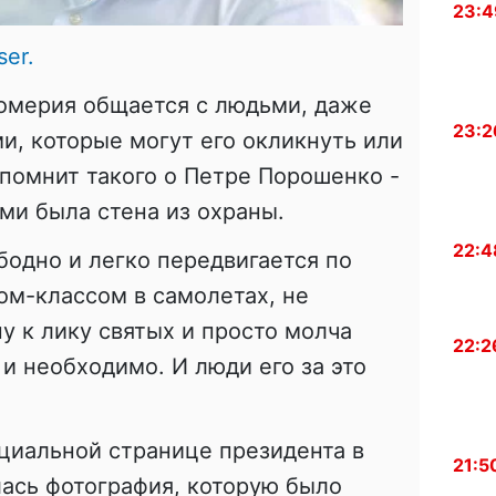
23:4
ser.
комерия общается с людьми, даже
23:2
, которые могут его окликнуть или
 помнит такого о Петре Порошенко -
и была стена из охраны.
22:4
одно и легко передвигается по
ном-классом в самолетах, не
у к лику святых и просто молча
22:2
 и необходимо. И люди его за это
ициальной странице президента в
21:5
ась фотография, которую было