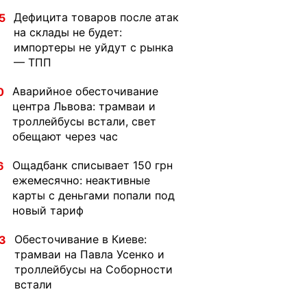
Дефицита товаров после атак
5
на склады не будет:
импортеры не уйдут с рынка
— ТПП
Аварийное обесточивание
0
центра Львова: трамваи и
троллейбусы встали, свет
обещают через час
Ощадбанк списывает 150 грн
6
ежемесячно: неактивные
карты с деньгами попали под
новый тариф
Обесточивание в Киеве:
3
трамваи на Павла Усенко и
троллейбусы на Соборности
встали