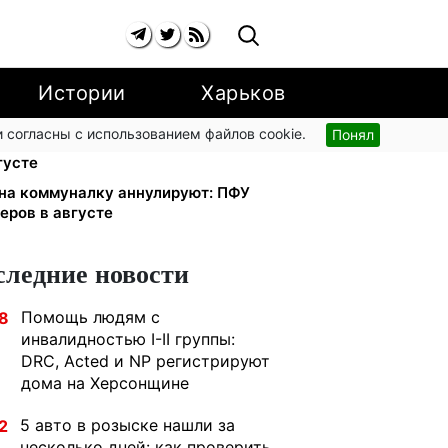
Истории
Харьков
 согласны с использованием файлов cookie.
Понял
ью: UNICEF раздает помощь в
густе
 на коммуналку аннулируют: ПФУ
еров в августе
следние новости
Помощь людям с
8
инвалидностью I-II группы:
DRC, Acted и NP регистрируют
дома на Херсонщине
5 авто в розыске нашли за
2
несколько дней: как проверить