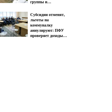
группы и
пенсионеры 60+
получат выплаты
Субсидии отменят,
льготы на
коммуналку
аннулируют: ПФУ
проверяет доходы
пенсионеров в
августе