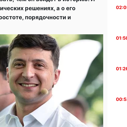
02:0
ических решениях, а о его
ростоте, порядочности и
01:5
01:2
00:5