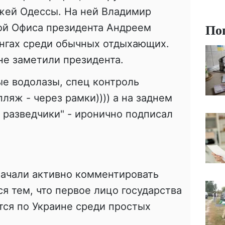
яжей Одессы. На ней Владимир
По
вой Офиса президента Андреем
онгах среди обычных отдыхающих.
не заметили президента.
ые водолазы, спец контроль
ляж - через рамки)))) а на заднем
т разведчики" - иронично подписал
начали активно комментировать
я тем, что первое лицо государства
тся по Украине среди простых