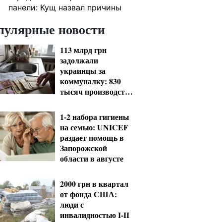
панели: Кущ назвал причины
пулярные новости
113 млрд грн
задолжали
украинцы за
коммуналку: 830
тысяч производств
в реестре
должников
1-2 набора гигиены
на семью: UNICEF
раздает помощь в
Запорожской
области в августе
2000 грн в квартал
от фонда США:
люди с
инвалидностью I-II