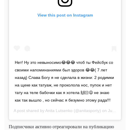
View this post on Instagram
Нет! Ну это невыносимо😂😂😂 чтоб ты Фейсбук со
своими напоминаниями был здоров 😂😂( 7 лет
назад) Слава Богу я не сделала в жизни: 2 родимки
на щеке как татуаж, не проколола нос, пупок и нет
тату на теле бабочки как я хотела 🙌🏻😅 не знаю
как так вышло , но сейчас я безумно этому рада!!!
A post shared by
Anita Lutsenko
(@anitasporty) on
Jul 27, 2019 at 12:14am PDT
Подписчики активно отреагировали на публикацию