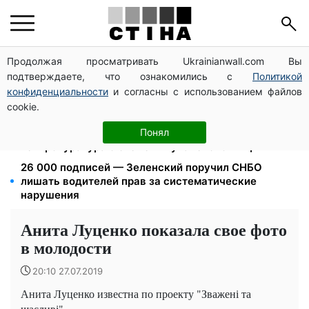
Продолжая просматривать Ukrainianwall.com Вы
Ночной тариф на свет 2,16 грн/кВт-ч: экономия до
подтверждаете, что ознакомились с
Политикой
540 грн в месяц с сентября
конфиденциальности
и согласны с использованием файлов
Может ли Почтовая площадь стать главной точкой
cookie.
входа в исторический Киев
1577 человек списали с учета за $10 000:
Понял
Генпрокуратура о схеме в Мукачевском ТЦК
26 000 подписей — Зеленский поручил СНБО
лишать водителей прав за систематические
нарушения
Анита Луценко показала свое фото
в молодости
20:10 27.07.2019
Анита Луценко известна по проекту "Зважені та
щасливі"