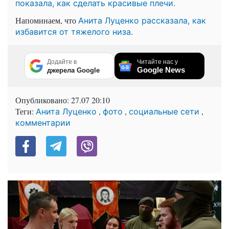
показала, как сделать красивые плечи.
Напоминаем, что
Анита Луценко рассказала, как
избавится от тяжелого низа.
Додайте в
Читайте нас у
Google News
джерела Google
Опубликовано:
27.07 20:10
Теги:
,
,
,
Анита Луценко
фото
социальные сети
комментарии