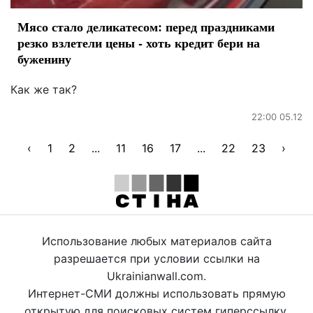
Мясо стало деликатесом: перед праздниками
резко взлетели цены - хоть кредит бери на
буженину
Как же так?
22:00 05.12
‹
1
2
...
11
16
17
...
22
23
›
Использование любых материалов сайта
разрешается при условии ссылки на
Ukrainianwall.com.
Интернет-СМИ должны использовать прямую
открытую для поисковых систем гиперссылку.