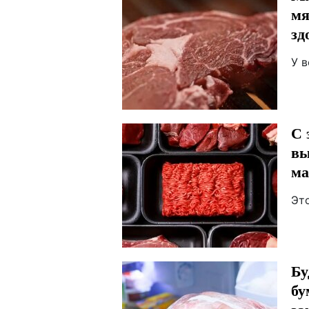
мя
зд
У 
С 
вы
ма
Эт
Бу
бу