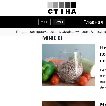
Главная
УКР
РУС
Продолжая просматривать Ukrainianwall.com Вы подт
мясо
Не
по
по
Ве
в 
вн
бе
Мя