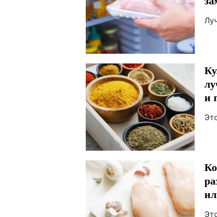
за
Лу
Ку
лу
и 
Эт
Ко
ра
ил
Это