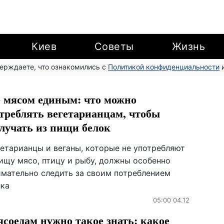
Киев
Советы
Жизнь
верждаете, что ознакомились с
Политикой конфиденциальности
и
 мясом единым: что можно
треблять вегетарианцам, чтобы
лучать из пищи белок
гетарианцы и веганы, которые не употребляют
пищу мясо, птицу и рыбу, должны особенно
имательно следить за своим потреблением
лка
05:00 04.12
соедам нужно такое знать: какое