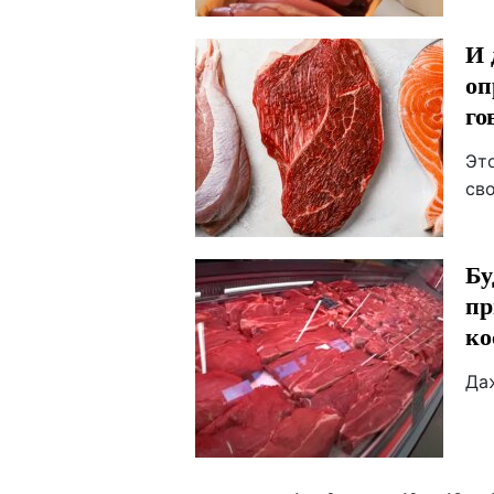
И 
оп
го
Эт
св
Бу
пр
ко
Да