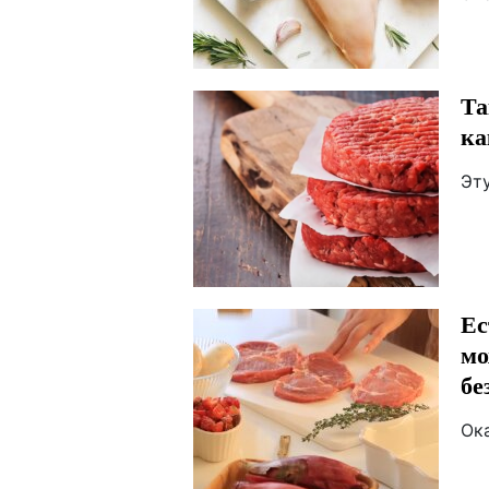
Та
ка
Эт
Ес
мо
бе
Ока