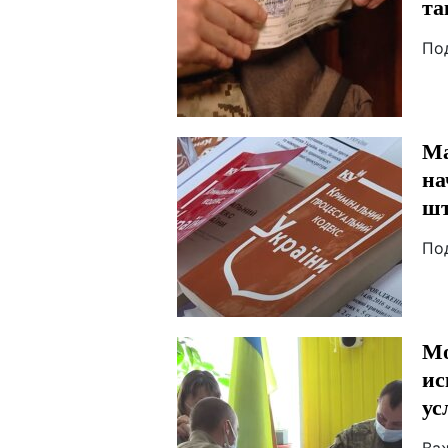
та
По
Ма
на
шт
По
Мо
ис
ус