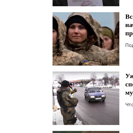
Вс
на
пр
По
Уж
сп
м
Чт