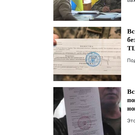
Ва
Вс
бе
ТЦ
По
Вс
по
но
Эт