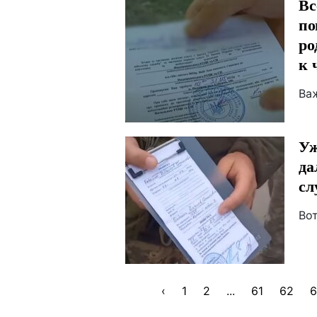
Вс
по
ро
к 
Ва
Уж
да
сл
Во
‹
1
2
...
61
62
6