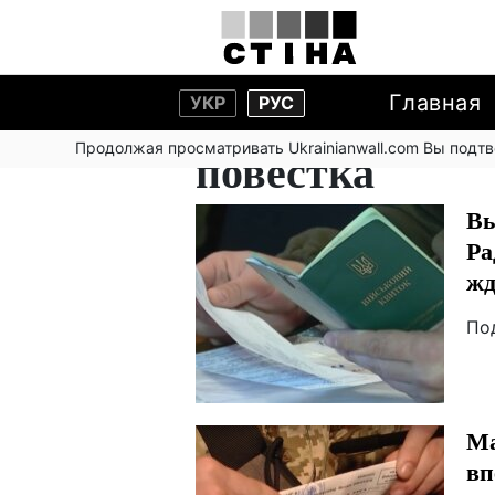
Главная
УКР
РУС
Продолжая просматривать Ukrainianwall.com Вы подт
повестка
Вы
Ра
жд
По
Ма
вп