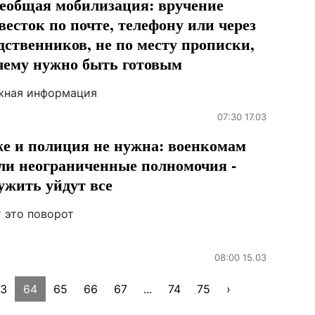
еобщая мобилизация: вручение
весток по почте, телефону или через
дственников, не по месту прописки,
чему нужно быть готовым
жная информация
07:30 17.03
е и полиция не нужна: военкомам
ли неограниченные полномочия -
ужить уйдут все
т это поворот
08:00 15.03
3
64
65
66
67
...
74
75
›