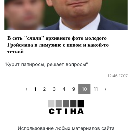
В сеть "слили" архивного фото молодого
Гройсмана в лимузине с пивом и какой-то
теткой
"Курит папиросы, решает вопросы"
12:46 17.07
‹
1
2
3
4
9
10
11
›
Использование любых материалов сайта