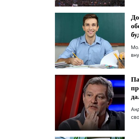
До
об
бу
Мо
вн
Па
пр
да
Ан
св