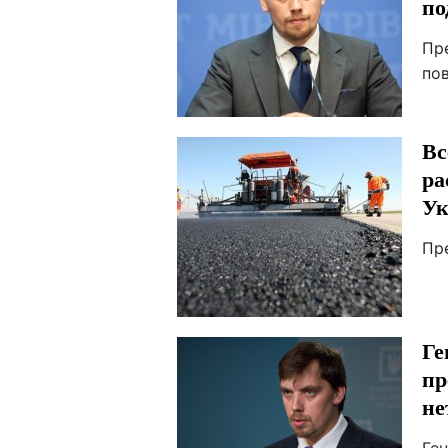
по
Пр
по
Вс
ра
Ук
Пр
Ге
пр
не