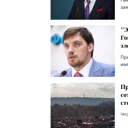
Ге
зая
"Э
Го
эл
Пр
им
Пр
со
ст
Чт