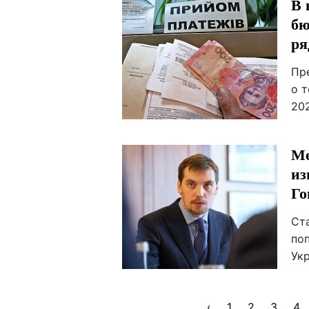
В 
бю
ря
Пр
о 
202
Ме
из
Го
Ст
по
Ук
‹
1
2
3
4