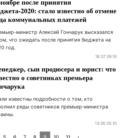
ноябре после принятия
джета-2020: стало известно об отмене
да коммунальных платежей
емьер-министр Алексей Гончарук высказался
том, что ожидать после принятия бюджета на
0 год.
16:37 09.10
неджер, сын продюсера и юрист: что
вестно о советниках премьера
нчарука
али известны подробности о том, кто
полнил ряды советников премьер-министра
раины.
13:30 05.10
5
6
7
8
9
10
11
›