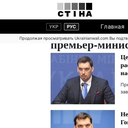
Главная
УКР
РУС
Продолжая просматривать Ukrainianwall.com Вы подт
премьер-мини
Це
ра
на
Пр
зав
Не
Го