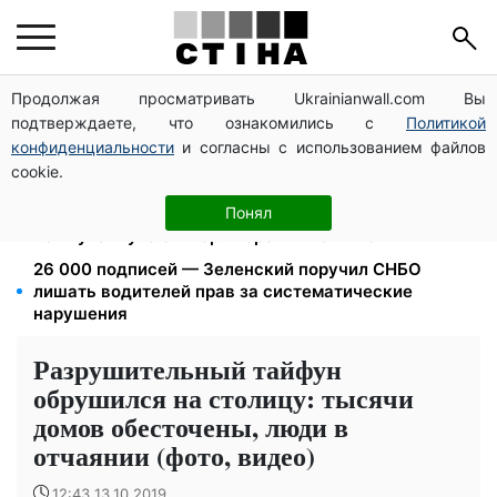
Продолжая просматривать Ukrainianwall.com Вы
Дефицит товаров в Фора: рф уничтожила склады с
подтверждаете, что ознакомились с
Политикой
запасами продукции
конфиденциальности
и согласны с использованием файлов
120 000 грн на авто: компенсацию для ветеранов
cookie.
хотят распространить на III группу инвалидности
172 940 грн защитят жилье от ареста за
Понял
коммуналку: с октября порог — 432 тысячи
26 000 подписей — Зеленский поручил СНБО
лишать водителей прав за систематические
нарушения
Разрушительный тайфун
обрушился на столицу: тысячи
домов обесточены, люди в
отчаянии (фото, видео)
12:43 13.10.2019