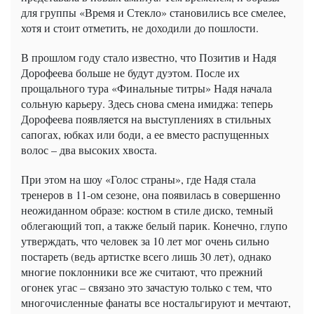
для группы «Время и Стекло» становились все смелее,
хотя и стоит отметить, не доходили до пошлости.
В прошлом году стало известно, что Позитив и Надя
Дорофеева больше не будут дуэтом. После их
прощального тура «Финальные титры» Надя начала
сольную карьеру. Здесь снова смена имиджа: теперь
Дорофеева появляется на выступлениях в стильных
сапогах, юбках или боди, а ее вместо распущенных
волос – два высоких хвоста.
При этом на шоу «Голос страны», где Надя стала
тренеров в 11-ом сезоне, она появилась в совершенно
неожиданном образе: костюм в стиле диско, темный
облегающий топ, а также белый парик. Конечно, глупо
утверждать, что человек за 10 лет мог очень сильно
постареть (ведь артистке всего лишь 30 лет), однако
многие поклонники все же считают, что прежний
огонек угас – связано это зачастую только с тем, что
многочисленные фанаты все ностальгируют и мечтают,