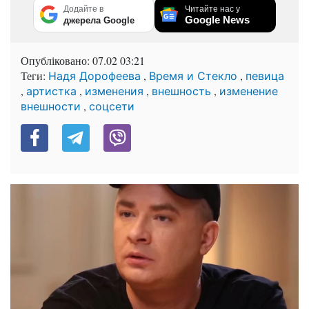
Додайте в
Читайте нас у
Google News
джерела Google
Опубліковано:
07.02 03:21
Теги:
,
,
Надя Дорофеева
Время и Стекло
певица
,
,
,
,
артистка
изменения
внешность
изменение
,
внешности
соцсети