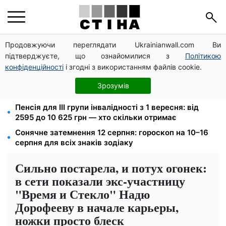
Продовжуючи переглядати Ukrainianwall.com Ви
125 грн за куб води: закон №4777 запустив подвійне
підтверджуєте, що ознайомилися з
Політикою
подорожчання тарифів у регіонах
конфіденційності
і згодні з використанням файлів cookie.
Федоров звільнений і без бронювання: Камельчук
пропонує ексміністру мобілізацію на загальних
Зрозумів
умовах
Пенсія для III групи інвалідності з 1 вересня: від
2595 до 10 625 грн — хто скільки отримає
Сонячне затемнення 12 серпня: гороскоп на 10–16
серпня для всіх знаків зодіаку
Сильно постарела, и потух огонек:
в сети показали экс-участницу
"Время и Стекло" Надю
Дорофееву в начале карьеры,
ножки просто блеск