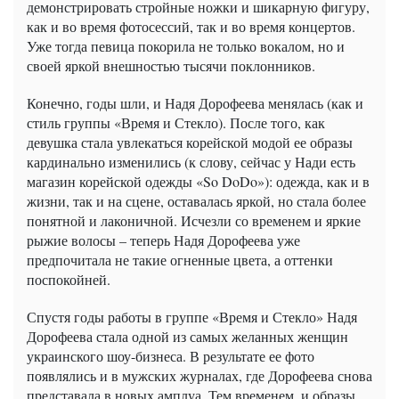
демонстрировать стройные ножки и шикарную фигуру,
как и во время фотосессий, так и во время концертов.
Уже тогда певица покорила не только вокалом, но и
своей яркой внешностью тысячи поклонников.
Конечно, годы шли, и Надя Дорофеева менялась (как и
стиль группы «Время и Стекло). После того, как
девушка стала увлекаться корейской модой ее образы
кардинально изменились (к слову, сейчас у Нади есть
магазин корейской одежды «So DoDo»): одежда, как и в
жизни, так и на сцене, оставалась яркой, но стала более
понятной и лаконичной. Исчезли со временем и яркие
рыжие волосы – теперь Надя Дорофеева уже
предпочитала не такие огненные цвета, а оттенки
поспокойней.
Спустя годы работы в группе «Время и Стекло» Надя
Дорофеева стала одной из самых желанных женщин
украинского шоу-бизнеса. В результате ее фото
появлялись и в мужских журналах, где Дорофеева снова
представала в новых амплуа. Тем временем, и образы