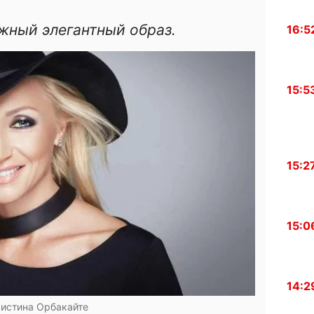
жный элегантный образ.
16:5
15:5
15:2
15:0
14:2
истина Орбакайте