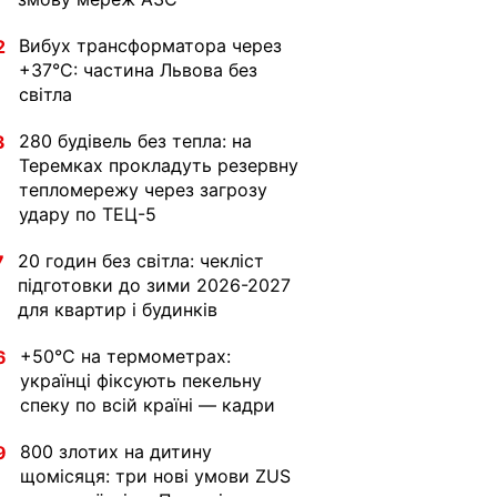
Вибух трансформатора через
2
+37°C: частина Львова без
світла
280 будівель без тепла: на
3
Теремках прокладуть резервну
тепломережу через загрозу
удару по ТЕЦ-5
20 годин без світла: чекліст
7
підготовки до зими 2026-2027
для квартир і будинків
+50°C на термометрах:
6
українці фіксують пекельну
спеку по всій країні — кадри
800 злотих на дитину
9
щомісяця: три нові умови ZUS