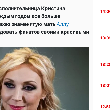
сполнительница Кристина
14:0
аждым годом все больше
свою знаменитую мать
Аллу
адовать фанатов своими красивыми
13:3
13:2
13:0
12:5