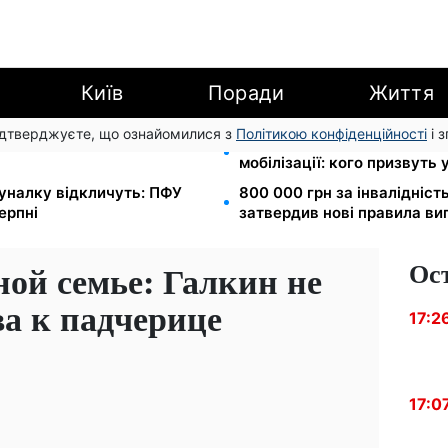
Київ
Поради
Життя
підтверджуєте, що ознайомилися з
Політикою конфіденційності
і 
ровільні накопичення й
Студенти-заочники та вечі
мобілізації: кого призвуть 
муналку відкличуть: ПФУ
800 000 грн за інвалідніст
ерпні
затвердив нові правила ви
Ос
ной семье: Галкин не
ва к падчерице
17:2
17:0