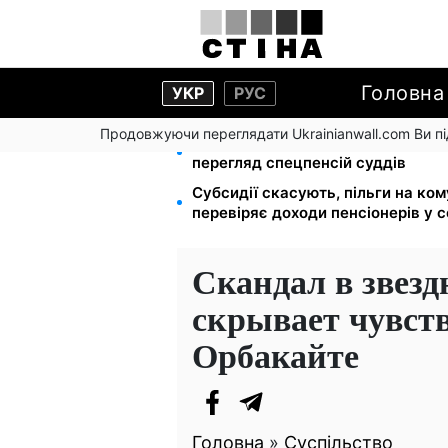
Головна
УКР
РУС
Продовжуючи переглядати Ukrainianwall.com Ви 
Пенсійна реформа у вересні: доб
перегляд спецпенсій суддів
Субсидії скасують, пільги на ко
перевіряє доходи пенсіонерів у с
Скандал в звезд
скрывает чувст
Орбакайте
Головна
»
Суспільство