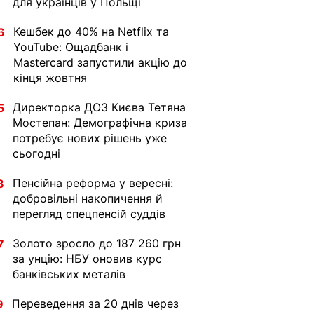
для українців у Польщі
Кешбек до 40% на Netflix та
6
YouTube: Ощадбанк і
Mastercard запустили акцію до
кінця жовтня
Директорка ДОЗ Києва Тетяна
5
Мостепан: Демографічна криза
потребує нових рішень уже
сьогодні
Пенсійна реформа у вересні:
8
добровільні накопичення й
перегляд спецпенсій суддів
Золото зросло до 187 260 грн
7
за унцію: НБУ оновив курс
банківських металів
Переведення за 20 днів через
9