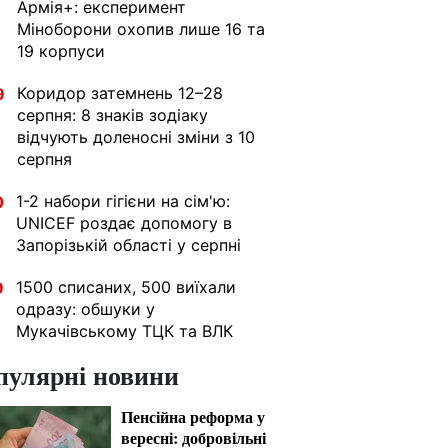
Армія+: експеримент
Міноборони охопив лише 16 та
19 корпуси
Коридор затемнень 12–28
9
серпня: 8 знаків зодіаку
відчують доленосні зміни з 10
серпня
1-2 набори гігієни на сім'ю:
0
UNICEF роздає допомогу в
Запорізькій області у серпні
1500 списаних, 500 виїхали
9
одразу: обшуки у
Мукачівському ТЦК та ВЛК
пулярні новини
Пенсійна реформа у
вересні: добровільні