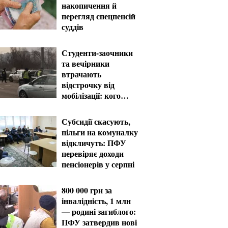
накопичення й
перегляд спецпенсій
суддів
Студенти-заочники
та вечірники
втрачають
відстрочку від
мобілізації: кого
призвуть у серпні
Субсидії скасують,
пільги на комуналку
відкличуть: ПФУ
перевіряє доходи
пенсіонерів у серпні
800 000 грн за
інвалідність, 1 млн
— родині загиблого:
ПФУ затвердив нові