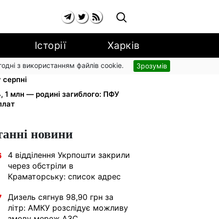
Історії
Харків
згодні з використанням файлів cookie.
Зрозумів
рники втрачають відстрочку від
у серпні
ь, 1 млн — родині загиблого: ПФУ
плат
танні новини
4 відділення Укрпошти закрили
6
через обстріли в
Краматорську: список адрес
Дизель сягнув 98,90 грн за
7
літр: АМКУ розслідує можливу
змову мереж АЗС