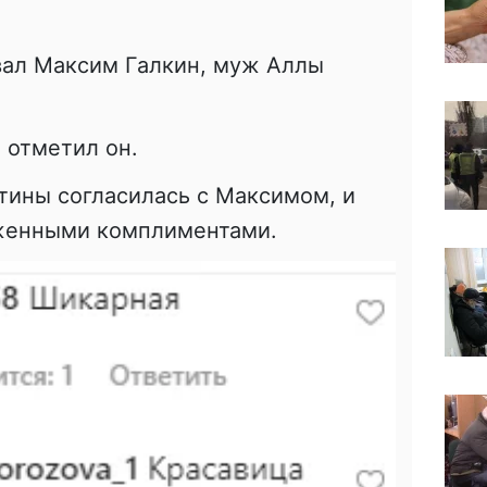
вал Максим Галкин, муж Аллы
 отметил он.
тины согласилась с Максимом, и
женными комплиментами.