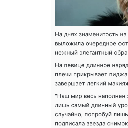
На днях знаменитость на 
выложила очередное фот
нежный элегантный обра
На певице длинное наряд
плечи прикрывает пиджа
завершает легкий макияж
"Наш мир весь наполнен з
лишь самый длинный урок
случайно, попробуй лишь 
подписала звезда снимо