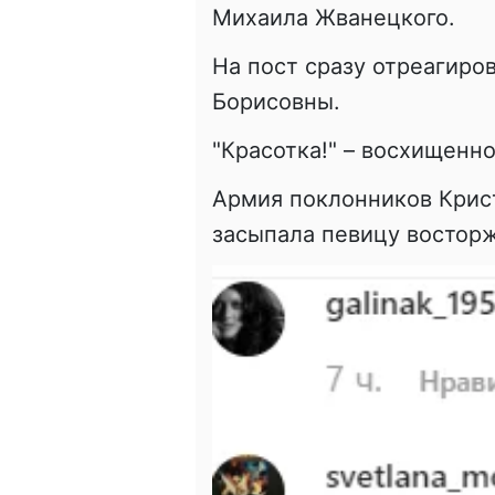
Михаила Жванецкого.
На пост сразу отреагиро
Борисовны.
"Красотка!" – восхищенно
Армия поклонников Крис
засыпала певицу востор