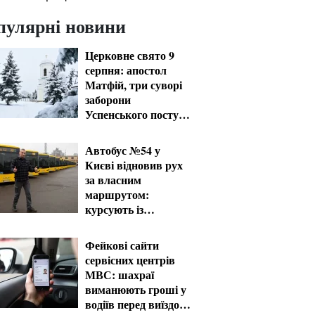
пулярні новини
Церковне свято 9
серпня: апостол
Матфій, три суворі
заборони
Успенського посту
та прикмети на зиму
Автобус №54 у
Києві відновив рух
за власним
маршрутом:
курсують із
затримками
Фейкові сайти
сервісних центрів
МВС: шахраї
виманюють гроші у
водіїв перед виїздом