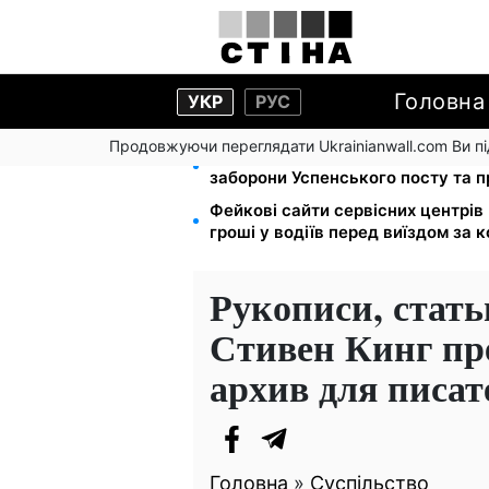
Головна
УКР
РУС
Продовжуючи переглядати Ukrainianwall.com Ви 
Церковне свято 9 серпня: апосто
заборони Успенського посту та 
Фейкові сайти сервісних центрі
гроші у водіїв перед виїздом за 
Рукописи, стать
Стивен Кинг пре
архив для писат
Головна
»
Суспільство