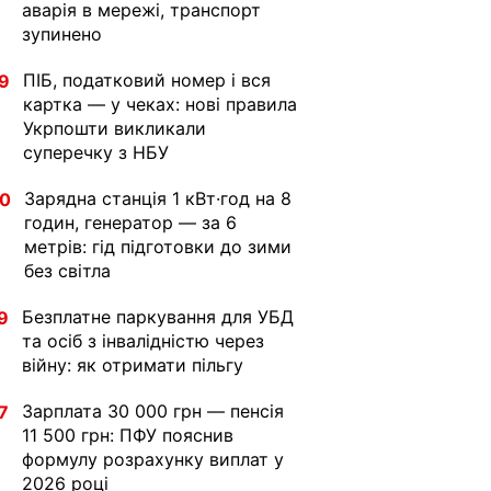
аварія в мережі, транспорт
зупинено
ПІБ, податковий номер і вся
9
картка — у чеках: нові правила
Укрпошти викликали
суперечку з НБУ
Зарядна станція 1 кВт·год на 8
30
годин, генератор — за 6
метрів: гід підготовки до зими
без світла
Безплатне паркування для УБД
9
та осіб з інвалідністю через
війну: як отримати пільгу
Зарплата 30 000 грн — пенсія
7
11 500 грн: ПФУ пояснив
формулу розрахунку виплат у
2026 році