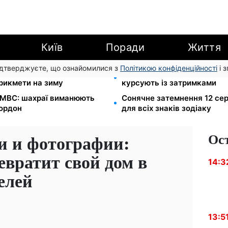
Київ
Поради
Життя
підтверджуєте, що ознайомилися з
Політикою конфіденційності
і 
л Матфій, три суворі
Автобус №54 у Києві відно
прикмети на зиму
курсують із затримками
в МВС: шахраї виманюють
Сонячне затемнення 12 сер
кордон
для всіх знаків зодіаку
Ос
и и фотографии:
вратит свой дом в
14:3
елей
13:5