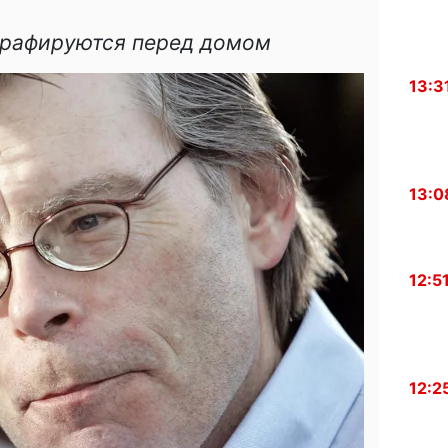
графируются перед домом
13:3
13:0
12:5
12:2