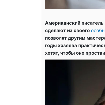
Американский писатель 
сделают из своего
особ
позволят другим мастера
годы хозяева практическ
хотят, чтобы оно проста