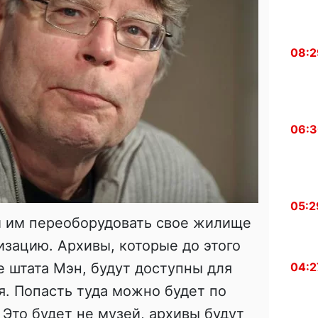
08:2
06:
05:2
и им переоборудовать свое жилище
зацию. Архивы, которые до этого
е штата Мэн, будут доступны для
04:2
. Попасть туда можно будет по
 Это будет не музей, архивы будут