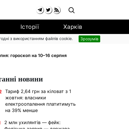
Історії
Харків
згодні з використанням файлів cookie.
Зрозумів
вив рух за власним маршрутом:
пня: гороскоп на 10–16 серпня
танні новини
Тариф 2,64 грн за кіловат з 1
2
жовтня: власники
електроопалення платитимуть
на 39% менше
2 млн ухилянтів — фейк:
1
Федієнко заявив — держава