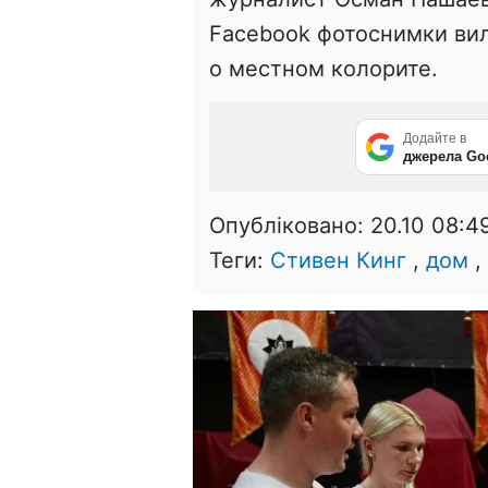
Facebook фотоснимки вил
о местном колорите.
Додайте в
джерела Go
Опубліковано:
20.10 08:4
Теги:
Стивен Кинг
,
дом
,