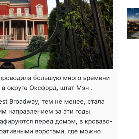
 проводила большую много времени
 в округе Оксфорд, штат Мэн .
st Broadway, тем не менее, стала
им направлением за эти годы.
афируются перед домом, в кроваво-
оративными воротами, где можно