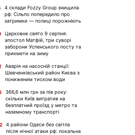
4 склади Fozzy Group знищила
4
рф: Сільпо попередило про
затримки — полиці порожніють
Церковне свято 9 серпня:
0
апостол Матфій, три суворі
заборони Успенського посту та
прикмети на зиму
Аварія на насосній станції:
2
Шевченківський район Києва з
пониженим тиском води
366,6 млн грн за пів року:
6
скільки Київ витратив на
безплатний проїзд у метро та
наземному транспорті
4 райони Одеси без світла
2
після нічної атаки рф: локальна