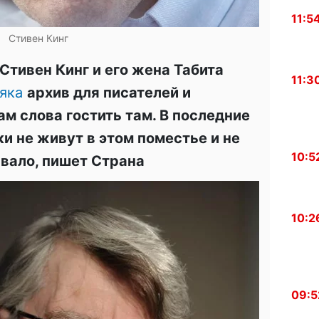
11:5
Стивен Кинг
Стивен Кинг и его жена Табита
11:3
няка
архив для писателей и
м слова гостить там. В последние
и не живут в этом поместье и не
10:5
ивало, пишет Страна
10:2
09:5