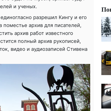
елей и ученых.
По
 единогласно разрешил Кингу и его
в поместье архив для писателей,
стить архив работ известного
естится полный архив рукописей,
еток, видео и аудиозаписей Стивена