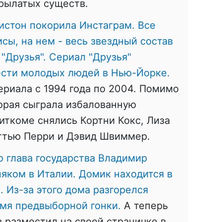
рылатых существ.
стон покорила Инстаграм. Все
сы, на нем - весь звездный состав
"Друзья". Сериал "Друзья"
ести молодых людей в Нью-Йорке.
ериала с 1994 года по 2004. Помимо
орая сыграла избалованную
ситкоме снялись Кортни Кокс, Лиза
эттью Перри и Дэвид Швиммер.
то глава государства Владимир
яком в Италии. Домик находится в
 Из-за этого дома разгорелся
емя предвыборной гонки.
А теперь
 разместил на своей страничке в