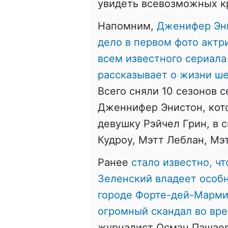
увидеть всевозможных к
Напомним,
Дженифер Эни
дело в первом фото актри
всем известного сериала 
рассказывает о жизни ш
Всего сняли 10 сезонов с
Дженнифер Энистон, кот
девушку Рэйчел Грин, в 
Кудроу, Мэтт Леблан, М
Ранее
стало известно, ч
Зеленский владеет особн
городе Форте-дей-Марми.
огромный скандал во вр
журналист Осман Пашаев