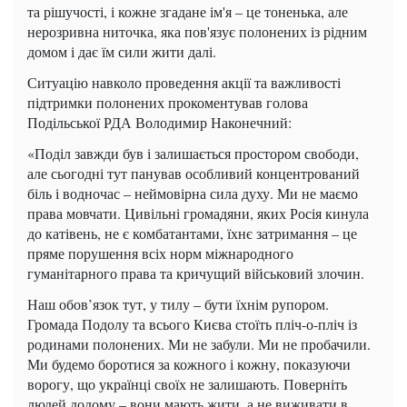
та рішучості, і кожне згадане ім'я – це тоненька, але
нерозривна ниточка, яка пов'язує полонених із рідним
домом і дає їм сили жити далі.
Ситуацію навколо проведення акції та важливості
підтримки полонених прокоментував голова
Подільської РДА Володимир Наконечний:
«Поділ завжди був і залишається простором свободи,
але сьогодні тут панував особливий концентрований
біль і водночас – неймовірна сила духу. Ми не маємо
права мовчати. Цивільні громадяни, яких Росія кинула
до катівень, не є комбатантами, їхнє затримання – це
пряме порушення всіх норм міжнародного
гуманітарного права та кричущий військовий злочин.
Наш обов’язок тут, у тилу – бути їхнім рупором.
Громада Подолу та всього Києва стоїть пліч-о-пліч із
родинами полонених. Ми не забули. Ми не пробачили.
Ми будемо боротися за кожного і кожну, показуючи
ворогу, що українці своїх не залишають. Поверніть
людей додому – вони мають жити, а не виживати в