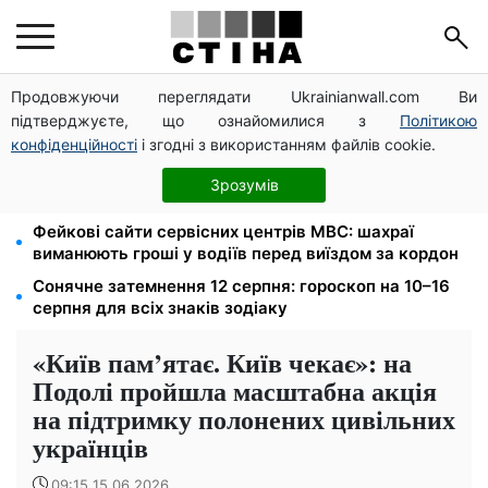
Продовжуючи переглядати Ukrainianwall.com Ви
Церковне свято 9 серпня: апостол Матфій, три
підтверджуєте, що ознайомилися з
Політикою
суворі заборони Успенського посту та прикмети на
зиму
конфіденційності
і згодні з використанням файлів cookie.
Зарплата 30 000 грн — пенсія 11 500 грн: ПФУ
Зрозумів
пояснив формулу розрахунку виплат у 2026 році
Фейкові сайти сервісних центрів МВС: шахраї
виманюють гроші у водіїв перед виїздом за кордон
Сонячне затемнення 12 серпня: гороскоп на 10–16
серпня для всіх знаків зодіаку
«Київ пам’ятає. Київ чекає»: на
Подолі пройшла масштабна акція
на підтримку полонених цивільних
українців
09:15 15.06.2026