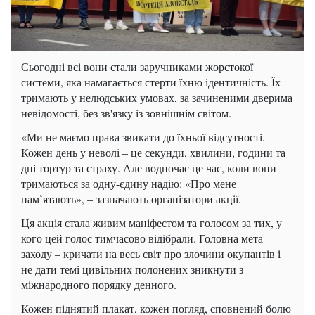
Сьогодні всі вони стали заручниками жорстокої
системи, яка намагається стерти їхню ідентичність. Їх
тримають у нелюдських умовах, за зачиненими дверима
невідомості, без зв'язку із зовнішнім світом.
«Ми не маємо права звикати до їхньої відсутності.
Кожен день у неволі – це секунди, хвилини, години та
дні тортур та страху. Але водночас це час, коли вони
тримаються за одну-єдину надію: «Про мене
пам’ятають», – зазначають організатори акції.
Ця акція стала живим маніфестом та голосом за тих, у
кого цей голос тимчасово відібрали. Головна мета
заходу – кричати на весь світ про злочини окупантів і
не дати темі цивільних полонених зникнути з
міжнародного порядку денного.
Кожен піднятий плакат, кожен погляд, сповнений болю