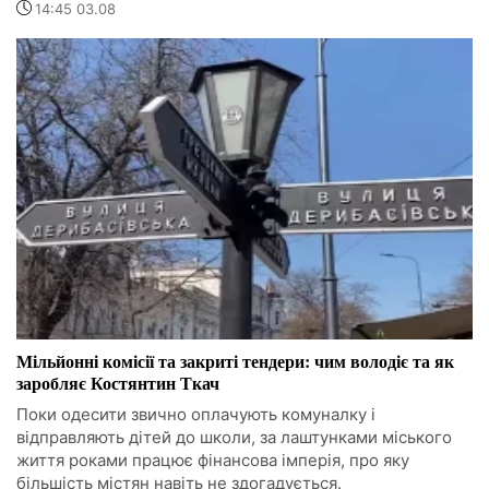
14:45 03.08
Мільйонні комісії та закриті тендери: чим володіє та як
заробляє Костянтин Ткач
Поки одесити звично оплачують комуналку і
відправляють дітей до школи, за лаштунками міського
життя роками працює фінансова імперія, про яку
більшість містян навіть не здогадується.