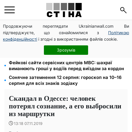
Продовжуючи переглядати Ukrainianwall.com Ви
Церковне свято 9 серпня: апостол Матфій, три
підтверджуєте, що ознайомилися з
Політикою
суворі заборони Успенського посту та прикмети на
зиму
конфіденційності
і згодні з використанням файлів cookie.
Зарплата 30 000 грн — пенсія 11 500 грн: ПФУ
Зрозумів
пояснив формулу розрахунку виплат у 2026 році
Фейкові сайти сервісних центрів МВС: шахраї
виманюють гроші у водіїв перед виїздом за кордон
Сонячне затемнення 12 серпня: гороскоп на 10–16
серпня для всіх знаків зодіаку
Скандал в Одессе: человек
потерял сознание, а его выбросили
из маршрутки
13:18 07.11.2019