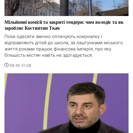
Мільйонні комісії та закриті тендери: чим володіє та як
заробляє Костянтин Ткач
Поки одесити звично оплачують комуналку і
відправляють дітей до школи, за лаштунками міського
життя роками працює фінансова імперія, про яку
більшість містян навіть не здогадується.
08:45 01.08