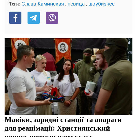
Теги:
,
,
Слава Каминская
певица
шоубизнес
Мавіки, зарядні станції та апарати
для реанімації: Християнський
корпус передав вантаж на