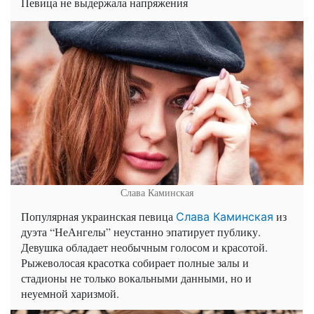
Певица не выдержала напряжения
Слава Каминская
Популярная украинская певица
из
Слава Каминская
дуэта “НеАнгелы” неустанно эпатирует публику.
Девушка обладает необычным голосом и красотой.
Рыжеволосая красотка собирает полные залы и
стадионы не только вокальными данными, но и
неуемной харизмой.