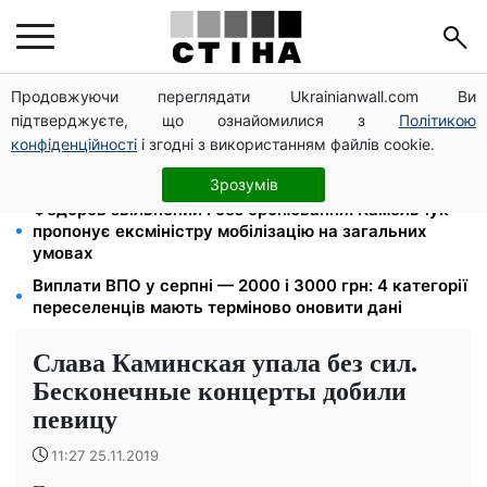
Продовжуючи переглядати Ukrainianwall.com Ви
Фейкові сайти сервісних центрів МВС: шахраї
підтверджуєте, що ознайомилися з
Політикою
виманюють гроші у водіїв перед виїздом за кордон
конфіденційності
і згодні з використанням файлів cookie.
Пенсія по інвалідності III групи з вересня: від 2595
до 10 625 грн — хто скільки отримає
Зрозумів
Федоров звільнений і без бронювання: Камельчук
пропонує ексміністру мобілізацію на загальних
умовах
Виплати ВПО у серпні — 2000 і 3000 грн: 4 категорії
переселенців мають терміново оновити дані
Слава Каминская упала без сил.
Бесконечные концерты добили
певицу
11:27 25.11.2019