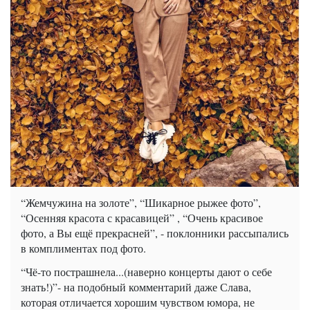
“Жемчужина на золоте”, “Шикарное рыжее фото”,
“Осенняя красота с красавицей” , “Очень красивое
фото, а Вы ещё прекрасней”, - поклонники рассыпались
в комплиментах под фото.
“Чё-то пострашнела...(наверно концерты дают о себе
знать!)”- на подобный комментарий даже Слава,
которая отличается хорошим чувством юмора, не