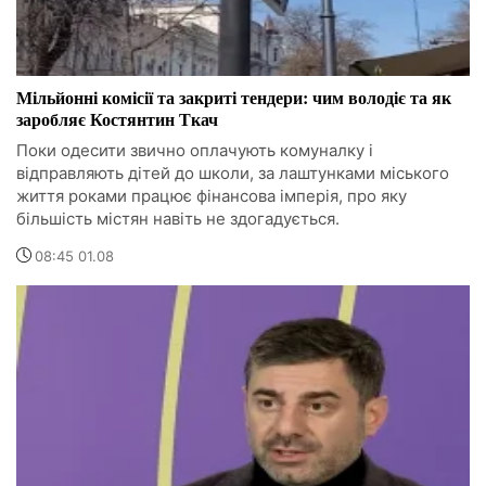
Мільйонні комісії та закриті тендери: чим володіє та як
заробляє Костянтин Ткач
Поки одесити звично оплачують комуналку і
відправляють дітей до школи, за лаштунками міського
життя роками працює фінансова імперія, про яку
більшість містян навіть не здогадується.
08:45 01.08