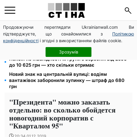
Продовжуючи переглядати Ukrainianwall.com Ви
125 грн за куб води: закон №4777 запустив подвійне
підтверджуєте, що ознайомилися з
Політикою
подорожчання тарифів у регіонах
конфіденційності
і згодні з використанням файлів cookie.
Дефіцит товарів у Фора: рф знищила склади із
запасами продукції
Зрозумів
Пенсія по інвалідності III групи з вересня: від 2595
до 10 625 грн — хто скільки отримає
Новий знак на центральній вулиці: водіям
вантажівок заборонили зупинку — штраф до 680
грн
"Президента" можно заказать
отдельно: во сколько обойдется
новогодний корпоратив с
"Кварталом 95"
20:34 01.12.2019