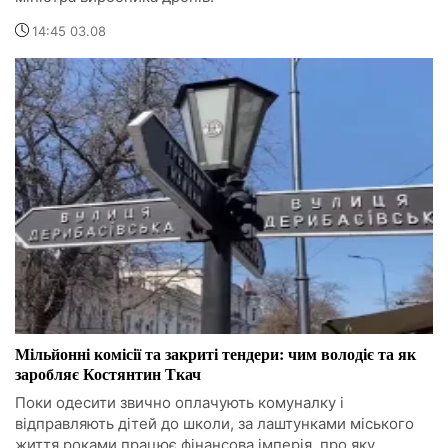
14:45 03.08
Мільйонні комісії та закриті тендери: чим володіє та як
заробляє Костянтин Ткач
Поки одесити звично оплачують комуналку і
відправляють дітей до школи, за лаштунками міського
життя роками працює фінансова імперія, про яку