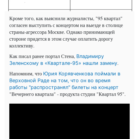
Кроме того, как выяснили журналисты, "95 квартал"
согласен выступить с концертом на выезде в столице
страны-агрессора Москве. Однако принимающей
стороне придется в этом случае оплатить дорогу
коллективу.
Как писал ранее портал Стена,
Владимиру
.
Зеленскому в «Квартале-95» нашли замену
Напомним, что
Юрия Корявченкова поймали в
Верховной Раде на том, что он во время
работы "распространял" билеты на концерт
"Вечернего квартала" - продукта студии "Квартал 95".