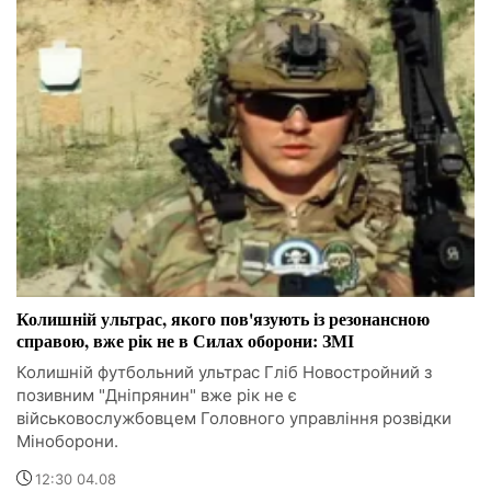
Колишній ультрас, якого пов'язують із резонансною
справою, вже рік не в Силах оборони: ЗМІ
Колишній футбольний ультрас Гліб Новостройний з
позивним "Дніпрянин" вже рік не є
військовослужбовцем Головного управління розвідки
Міноборони.
12:30 04.08