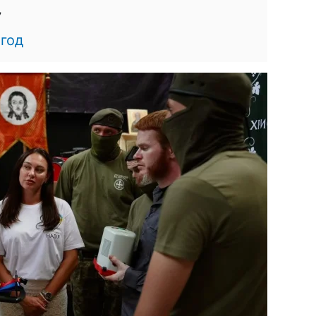
7
год