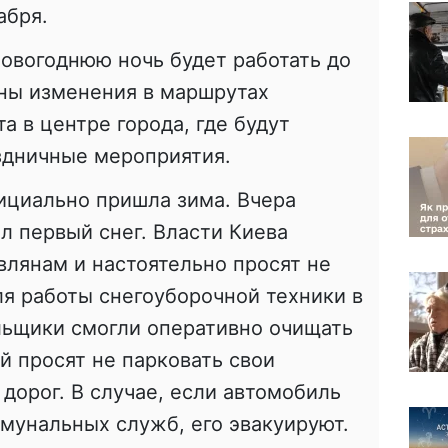
абря.
овогоднюю ночь будет работать до
аны изменения в маршрутах
а в центре города, где будут
здничные мероприятия.
ициально пришла зима. Вчера
л первый снег. Власти Киева
влянам и настоятельно просят не
ля работы снегоуборочной техники в
льщики смогли оперативно очищать
й просят не парковать свои
дорог. В случае, если автомобиль
мунальных служб, его эвакуируют.