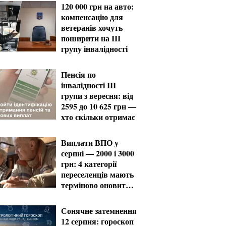
120 000 грн на авто:
компенсацію для
ветеранів хочуть
поширити на III
групу інвалідності
Пенсія по
інвалідності III
групи з вересня: від
2595 до 10 625 грн —
хто скільки отримає
Виплати ВПО у
серпні — 2000 і 3000
грн: 4 категорії
переселенців мають
терміново оновити
дані
Сонячне затемнення
12 серпня: гороскоп