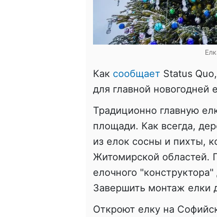
Елк
Как
сообщает
Status Quo
для главной новогодней е
Традиционно главную елк
площади. Как всегда, де
из елок сосны и пихты, 
Житомирской областей. 
елочного "конструктора" 
Завершить монтаж елки 
Откроют елку на Софийск