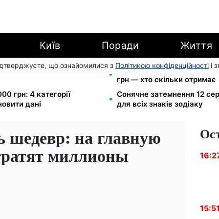
Київ
Поради
Життя
підтверджуєте, що ознайомилися з
Політикою конфіденційності
і 
ю для ветеранів хочуть
Пенсія по інвалідності III г
і
грн — хто скільки отримає
00 грн: 4 категорії
Сонячне затемнення 12 сер
новити дані
для всіх знаків зодіаку
Ос
ь шедевр: на главную
тратят миллионы
16:2
15:5