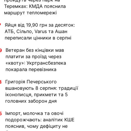
Теремках: КМДА пояснила
маршрут тепломережі
Яйця від 19,90 грн за десяток:
7
АТБ, Сільпо, Varus та Ашан
переписали цінники в серпні
Ветеран без кінцівки мав
9
платити за проїзд через
«квоту»: Укртрансбезпека
покарала перевізника
Григорія Печерського
8
вшановують 8 серпня: традиції
іконописця, прикмети та 5
головних заборон дня
Імпорт, молочка та овочі
5
подорожчають: аналітик КШЕ
пояснив, чому дефіциту не