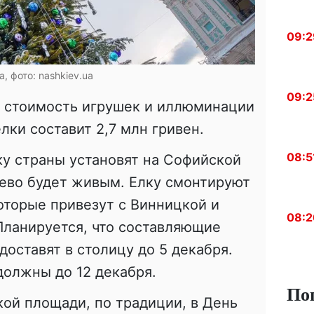
09:2
а, фото: nashkiev.ua
09:2
, стоимость игрушек и иллюминации
лки составит 2,7 млн гривен.
08:5
у страны установят на Софийской
рево будет живым. Елку смонтируют
которые привезут с Винницкой и
08:2
Планируется, что составляющие
доставят в столицу до 5 декабря.
должны до 12 декабря.
По
ой площади, по традиции, в День