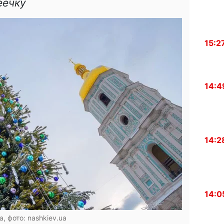
еечку
15:2
14:4
14:2
14:0
а, фото: nashkiev.ua