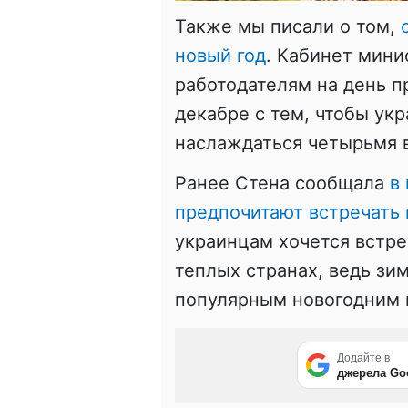
Также мы писали о том,
новый год
. Кабинет мин
работодателям на день п
декабре с тем, чтобы ук
наслаждаться четырьмя 
Ранее Стена сообщала
в
предпочитают встречать 
украинцам хочется встре
теплых странах, ведь зи
популярным новогодним 
Додайте в
джерела Go