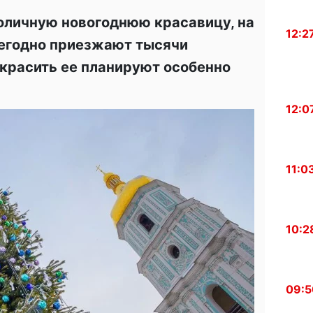
оличную новогоднюю красавицу, на
12:2
егодно приезжают тысячи
украсить ее планируют особенно
12:0
11:0
10:2
09:5