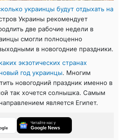
сколько украинцы будут отдыхать на
истров Украины рекомендует
родлить две рабочие недели в
раинцы смогли полноценно
выходными в новогодние праздники.
 каких экзотических странах
новый год украинцы
. Многим
тить новогодний праздник именно в
мой так хочется солнышка. Самым
направлением является Египет.
Читайте нас у
Google News
ogle