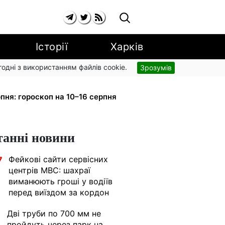
Історії
Харків
згодні з використанням файлів cookie.
Зрозумів
рупи з вересня: від 2595 до 10 625
пня: гороскоп на 10–16 серпня
танні новини
Фейкові сайти сервісних
7
центрів МВС: шахраї
виманюють гроші у водіїв
перед виїздом за кордон
Дві труби по 700 мм не
1
пройдуть через парк на