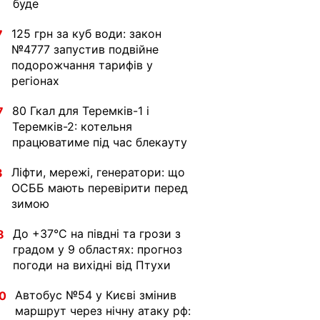
буде
125 грн за куб води: закон
7
№4777 запустив подвійне
подорожчання тарифів у
регіонах
80 Гкал для Теремків-1 і
7
Теремків-2: котельня
працюватиме під час блекауту
Ліфти, мережі, генератори: що
3
ОСББ мають перевірити перед
зимою
До +37°C на півдні та грози з
8
градом у 9 областях: прогноз
погоди на вихідні від Птухи
Автобус №54 у Києві змінив
0
маршрут через нічну атаку рф: