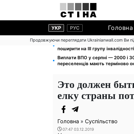
Головна
УКР
РУС
Продовжуючи переглядати Ukrainianwall.com Ви 
120 000 грн на авто: компенсаці
поширити на III групу інвалідност
Виплати ВПО у серпні — 2000 і 30
переселенців мають терміново о
Это должен быт
елку страны по
Головна
»
Суспільство
07:47 03.12.2019