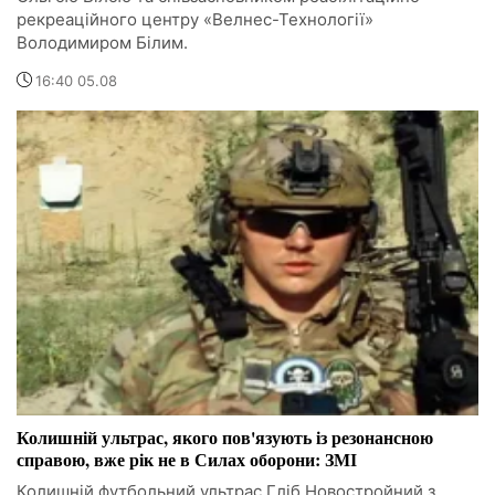
рекреаційного центру «Велнес-Технології»
Володимиром Білим.
16:40 05.08
Колишній ультрас, якого пов'язують із резонансною
справою, вже рік не в Силах оборони: ЗМІ
Колишній футбольний ультрас Гліб Новостройний з