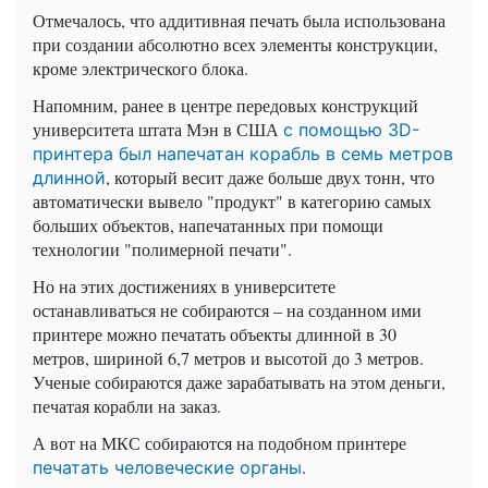
Отмечалось, что аддитивная печать была использована
при создании абсолютно всех элементы конструкции,
кроме электрического блока.
Напомним, ранее в центре передовых конструкций
университета штата Мэн в США
с помощью 3D-
принтера был напечатан корабль в семь метров
, который весит даже больше двух тонн, что
длинной
автоматически вывело "продукт" в категорию самых
больших объектов, напечатанных при помощи
технологии "полимерной печати".
Но на этих достижениях в университете
останавливаться не собираются – на созданном ими
принтере можно печатать объекты длинной в 30
метров, шириной 6,7 метров и высотой до 3 метров.
Ученые собираются даже зарабатывать на этом деньги,
печатая корабли на заказ.
А вот на МКС собираются на подобном принтере
.
печатать человеческие органы