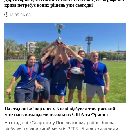
криза потребує нових рішень уже сьогодні
13:35 06.08
На стадіоні «Спартак» у Києві відбувся товариський
матч між командами посольств США та Франції
На стадіоні «Спартак» у Подільському районі Києва
відбувся товариський матч із РЕГБІ-5 між командами