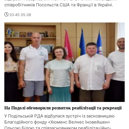
співробітників Посольств США та Франції в Україні.
20:45 05.08
На Подолі обговорили розвиток реабілітації та рекреації
У Подільській РДА відбулася зустріч із засновницею
Благодійного фонду «Хюменс Велнес Іновейшен»
Ольгою Білою та співзасновником реабілітаційно-