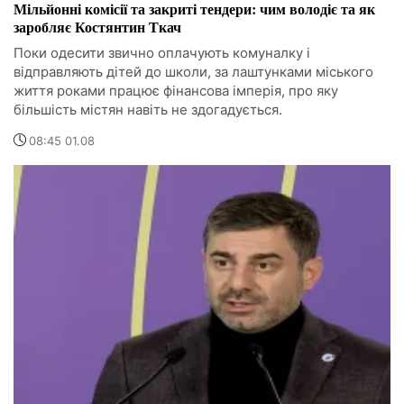
Мільйонні комісії та закриті тендери: чим володіє та як
заробляє Костянтин Ткач
Поки одесити звично оплачують комуналку і
відправляють дітей до школи, за лаштунками міського
життя роками працює фінансова імперія, про яку
більшість містян навіть не здогадується.
08:45 01.08