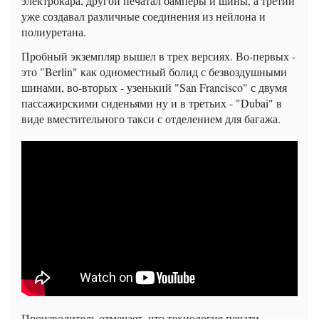
электрокара, другой печатал бамперы и шины, а третий
уже создавал различные соединения из нейлона и
полиуретана.
Пробный экземпляр вышел в трех версиях. Во-первых -
это "Berlin" как одноместный болид с безвоздушными
шинами, во-вторых - узенький "San Francisco" с двумя
пассажирскими сиденьями ну и в третьих - "Dubai" в
виде вместительного такси с отделением для багажа.
Производитель отмечает, что технология печати,