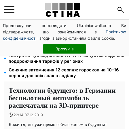
Продовжуючи переглядати Ukrainianwall.com Ви
Середа 12 серпня — найнебезпечніший день тижня:
підтверджуєте, що ознайомилися з
Політикою
що можна й не можна робити з 10 до 16 серпня
конфіденційності
і згодні з використанням файлів cookie.
До 19 400 грн на дрова: ПФУ приймає заяви на
субсидію для власників пічного опалення
Зрозумів
125 грн за куб води: закон №4777 запустив подвійне
подорожчання тарифів у регіонах
Сонячне затемнення 12 серпня: гороскоп на 10–16
серпня для всіх знаків зодіаку
Технологии будущего: в Германии
беспилотный автомобиль
распечатали на 3D-принтере
22:14 07.12.2019
Кажется, мы уже прямо сейчас живем в будущем!