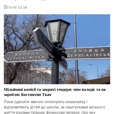
14:45 03.08
Мільйонні комісії та закриті тендери: чим володіє та як
заробляє Костянтин Ткач
Поки одесити звично оплачують комуналку і
відправляють дітей до школи, за лаштунками міського
життя роками працює фінансова імперія, про яку