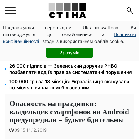
Продовжуючи переглядати Ukrainianwall.com Ви
Новий знак на центральній вулиці: водіям
підтверджуєте, що ознайомилися з
Політикою
вантажівок заборонили зупинку — штраф до 680
грн
конфіденційності
і згодні з використанням файлів cookie.
8 451 грн замість пакунка малюка: Пенсійний фонд
Зрозумів
пояснив, як отримати гроші
26 000 підписів — Зеленський доручив РНБО
позбавляти водіїв прав за систематичні порушення
100 000 грн за 18 місяців: Укрзалізниця скасувала
щомісячні виплати мобілізованим
Опасность на праздники:
владельцев смартфонов на Android
предупредили – будьте бдительны
09:15 14.12.2019