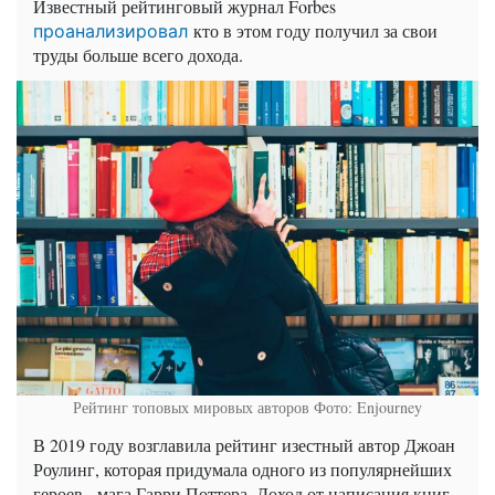
Известный рейтинговый журнал Forbes
кто в этом году получил за свои
проанализировал
труды больше всего дохода.
Рейтинг топовых мировых авторов
Фото: Enjourney
В 2019 году возглавила рейтинг изестный автор Джоан
Роулинг, которая придумала одного из популярнейших
героев - мага Гарри Поттера. Доход от написания книг