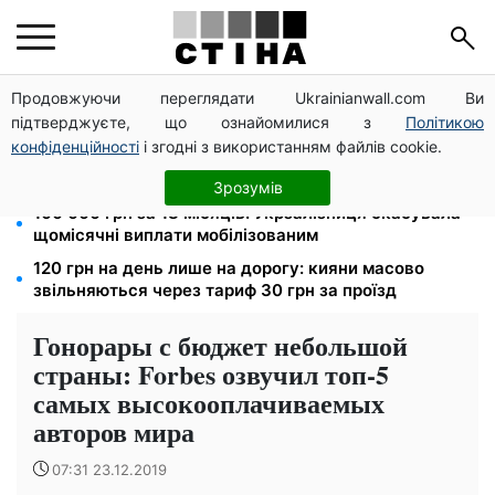
Продовжуючи переглядати Ukrainianwall.com Ви
8 451 грн замість пакунка малюка: Пенсійний фонд
підтверджуєте, що ознайомилися з
Політикою
пояснив, як отримати гроші
конфіденційності
і згодні з використанням файлів cookie.
Пенсія для III групи інвалідності з 1 вересня: від
2595 до 10 625 грн — хто скільки отримає
Зрозумів
100 000 грн за 18 місяців: Укрзалізниця скасувала
щомісячні виплати мобілізованим
120 грн на день лише на дорогу: кияни масово
звільняються через тариф 30 грн за проїзд
Гонорары с бюджет небольшой
страны: Forbes озвучил топ-5
самых высокооплачиваемых
авторов мира
07:31 23.12.2019