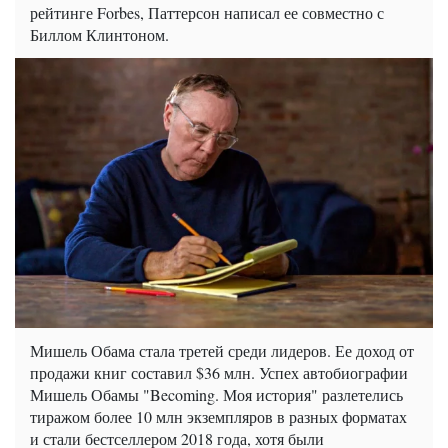
рейтинге Forbes, Паттерсон написал ее совместно с
Биллом Клинтоном.
Мишель Обама стала третей среди лидеров. Ее доход от
продажи книг составил $36 млн. Успех автобиографии
Мишель Обамы "Becoming. Моя история" разлетелись
тиражом более 10 млн экземпляров в разных форматах
и стали бестселлером 2018 года, хотя были