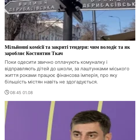
Мільйонні комісії та закриті тендери: чим володіє та як
заробляє Костянтин Ткач
Поки одесити звично оплачують комуналку і
відправляють дітей до школи, за лаштунками міського
життя роками працює фінансова імперія, про яку
більшість містян навіть не здогадується.
08:45 01.08