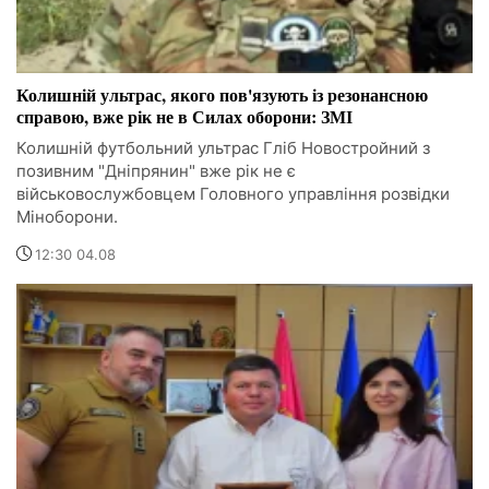
Колишній ультрас, якого пов'язують із резонансною
справою, вже рік не в Силах оборони: ЗМІ
Колишній футбольний ультрас Гліб Новостройний з
позивним "Дніпрянин" вже рік не є
військовослужбовцем Головного управління розвідки
Міноборони.
12:30 04.08