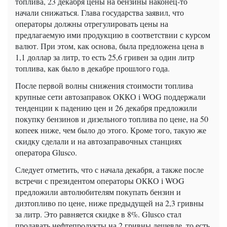
топлива, 23 декабря цены на бензины наконец-то
начали снижаться. Глава государства заявил, что
операторы должны отрегулировать цены на
предлагаемую ими продукцию в соответствии с курсом
валют. При этом, как основа, была предложена цена в
1,1 доллар за литр, то есть 25,6 гривен за один литр
топлива, как было в декабре прошлого года.
После первой волны снижения стоимости топлива
крупные сети автозаправок ОККО і WOG поддержали
тенденции к падению цен и 26 декабря предложили
покупку бензинов и дизельного топлива по цене, на 50
копеек ниже, чем было до этого. Кроме того, такую же
скидку сделали и на автозаправочных станциях
оператора Glusco.
Следует отметить, что с начала декабря, а также после
встречи с президентом операторы ОККО і WOG
предложили автолюбителям покупать бензин и
дизтопливо по цене, ниже предыдущей на 2,3 гривны
за литр. Это равняется скидке в 8%. Glusсo стал
продавать нефтепродукты на 2 гривны дешевле, то есть