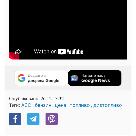
Додайте в
Читайте нас у
Google News
джерела Google
Опубліковано:
26.12 13:32
Теги:
,
,
,
,
АЗС
бензин
цена
топливо
дизтопливо