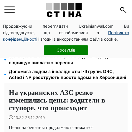
Продовжуючи переглядати Ukrainianwall.com Ви
10 заявок — і МСЦ МВС приїде у громаду: обмін
підтверджуєте, що ознайомилися з
Політикою
прав, реєстрація авто та міжнародне посвідчення
конфіденційності
і згодні з використанням файлів cookie.
Пенсія для III групи інвалідності з 1 вересня: від
2595 до 10 625 грн — хто скільки отримає
Зрозумів
Зарплати вчителів +20%, стипендії ×2: уряд
підвищує виплати з вересня
Допомога людям з інвалідністю I-II групи: DRC,
Acted і NP реєструють просто вдома на Херсонщині
На украинских АЗС резко
изменились цены: водители в
ступоре, что происходит
13:32 26.12.2019
Цены на бензины продолжают снижаться