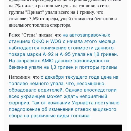
на 7% ниже, а розничные цены на топливо в сети
группы "Приват" упали всего на 1 гривну, что
сотавляет 3,6% от предыдущей стоимости бензинов и
дизельного топлива оператора.
Ранее "Стена" писала, что
на автозаправочных
станциях ОККО и WOG с начала этого месяца
наблюдается понижение стоимости данного
товара марки А-92 и А-95 упала на 1,8 гривен.
На заправках AMIC данные разновидности
бензина упали на 1,3 гривен и полторы гривны
Напомним, что
с декабря текущего года цена на
топливо немного упала, что, несомненно,
обрадовало водителей. Однако впоследствии
всех украинцев может ждать неприятный
сюрприз. Так от компании Укрнафта поступило
предложение об изменения ставок акцизного
сбора на различные виды топлива.