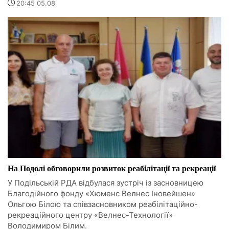
20:45 05.08
На Подолі обговорили розвиток реабілітації та рекреації
У Подільській РДА відбулася зустріч із засновницею
Благодійного фонду «Хюменс Велнес Іновейшен»
Ольгою Білою та співзасновником реабілітаційно-
рекреаційного центру «Велнес-Технології»
Володимиром Білим.