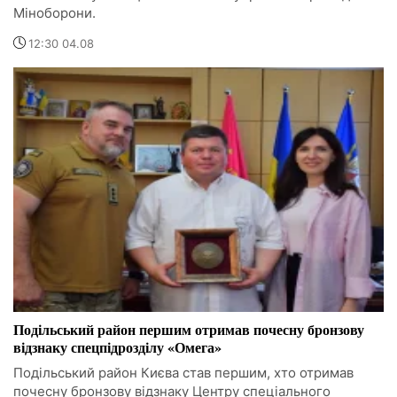
Міноборони.
12:30 04.08
Подільський район першим отримав почесну бронзову
відзнаку спецпідрозділу «Омега»
Подільський район Києва став першим, хто отримав
почесну бронзову відзнаку Центру спеціального