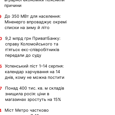
причини
До 350 МВт для населення:
9
Міненерго впроваджує окремі
списки на зиму й літо
9,2 млрд грн ПриватБанку:
0
справу Коломойського та
п'ятьох екс-співробітників
передали до суду
Успенський піст 1–14 серпня:
5
календар харчування на 14
днів, кому не можна постити
Понад 400 тис. кв. м складів
7
знищила росія: ціни в
магазинах зростуть на 15%
Міст Метро частково
4