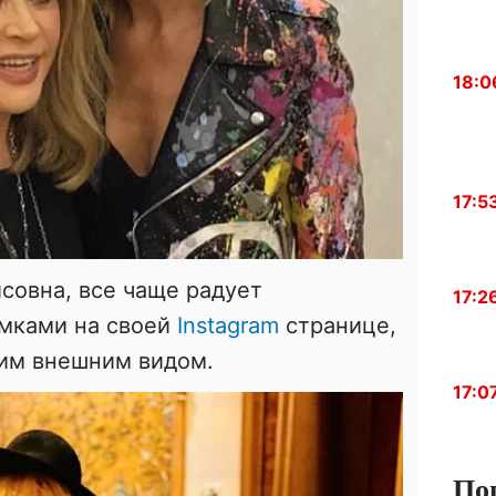
18:0
17:5
исовна, все чаще радует
17:2
мками на своей
Instagram
странице,
им внешним видом.
17:0
По