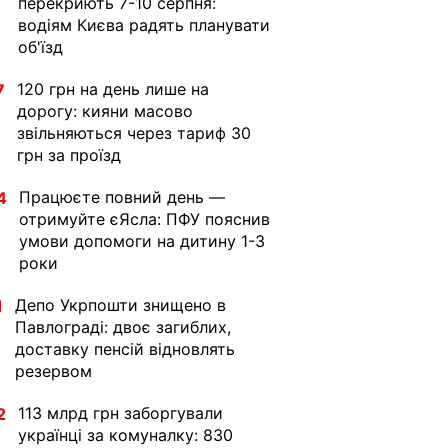
перекриють 7-10 серпня:
водіям Києва радять планувати
об'їзд
120 грн на день лише на
7
дорогу: кияни масово
звільняються через тариф 30
грн за проїзд
Працюєте повний день —
4
отримуйте єЯсла: ПФУ пояснив
умови допомоги на дитину 1-3
роки
Депо Укрпошти знищено в
1
Павлограді: двоє загиблих,
доставку пенсій відновлять
резервом
113 млрд грн заборгували
2
українці за комуналку: 830