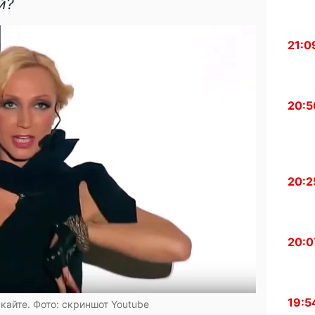
й?
21:0
20:5
20:2
20:0
19:5
кайте. Фото: скриншот Youtube