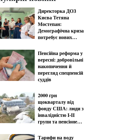
Директорка ДОЗ
Києва Тетяна
Мостепан:
Демографічна криза
потребує нових
рішень уже сьогодні
Пенсійна реформа у
вересні: добровільні
накопичення й
перегляд спецпенсій
суддів
2000 грн
щокварталу від
фонду США: люди з
інвалідністю I-II
групи та пенсіонери
60+ отримають
виплати
Тарифи на воду