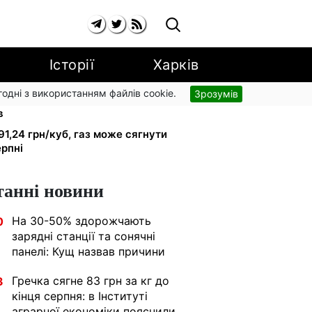
Історії
Харків
згодні з використанням файлів cookie.
Зрозумів
і: добровільні накопичення й
в
91,24 грн/куб, газ може сягнути
ерпні
танні новини
На 30-50% здорожчають
0
зарядні станції та сонячні
панелі: Кущ назвав причини
Гречка сягне 83 грн за кг до
3
кінця серпня: в Інституті
аграрної економіки пояснили