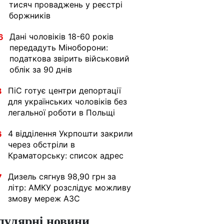
тисяч проваджень у реєстрі
боржників
Дані чоловіків 18-60 років
6
передадуть Міноборони:
податкова звірить військовий
облік за 90 днів
ПіС готує центри депортації
3
для українських чоловіків без
легальної роботи в Польщі
4 відділення Укрпошти закрили
6
через обстріли в
Краматорську: список адрес
Дизель сягнув 98,90 грн за
7
літр: АМКУ розслідує можливу
змову мереж АЗС
пулярні новини