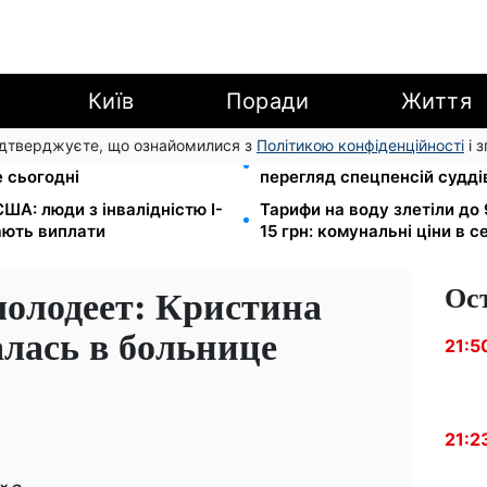
Київ
Поради
Життя
підтверджуєте, що ознайомилися з
Політикою конфіденційності
і 
остепан: Демографічна
Пенсійна реформа у вересн
 сьогодні
перегляд спецпенсій судді
ША: люди з інвалідністю I-
Тарифи на воду злетіли до 
мають виплати
15 грн: комунальні ціни в с
Ос
молодеет: Кристина
лась в больнице
21:5
21:2