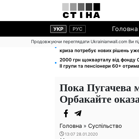
Головна
УКР
РУС
Продовжуючи переглядати Ukrainianwall.com Ви 
Директорка ДОЗ Києва Тетяна М
криза потребує нових рішень уже
2000 грн щокварталу від фонду С
II групи та пенсіонери 60+ отри
Пока Пугачева 
Орбакайте оказа
Головна
»
Суспільство
13:07 28.01.2020