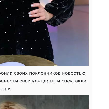
роила своих поклонников новостью
ренести свои концерты и спектакли
ьеру.