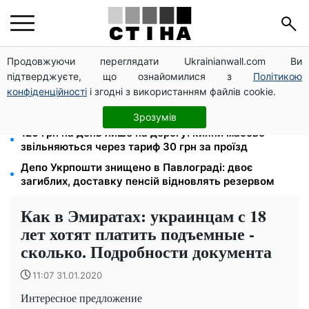
Продовжуючи переглядати Ukrainianwall.com Ви
100 000 грн за 18 місяців: Укрзалізниця скасувала
підтверджуєте, що ознайомилися з
Політикою
щомісячні виплати мобілізованим
конфіденційності
і згодні з використанням файлів cookie.
18 камер фіксують швидкість на трасах і в містах:
штрафи 340 і 1700 грн, де стоять у серпні
Зрозумів
120 грн на день лише на дорогу: кияни масово
звільняються через тариф 30 грн за проїзд
Депо Укрпошти знищено в Павлограді: двоє
загиблих, доставку пенсій відновлять резервом
Как в Эмиратах: украинцам с 18
лет хотят платить подъемные -
сколько. Подробности документа
11:07 31.01.2020
Интересное предложение