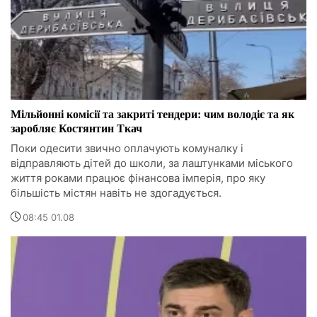
Мільйонні комісії та закриті тендери: чим володіє та як
заробляє Костянтин Ткач
Поки одесити звично оплачують комуналку і
відправляють дітей до школи, за лаштунками міського
життя роками працює фінансова імперія, про яку
більшість містян навіть не здогадується.
08:45 01.08