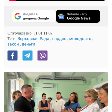
Додайте в
Читайте нас у
Google News
джерела Google
Опубліковано:
31.01 11:07
Теги:
,
,
,
Верховная Рада
нардеп
молодость
,
закон
деньги