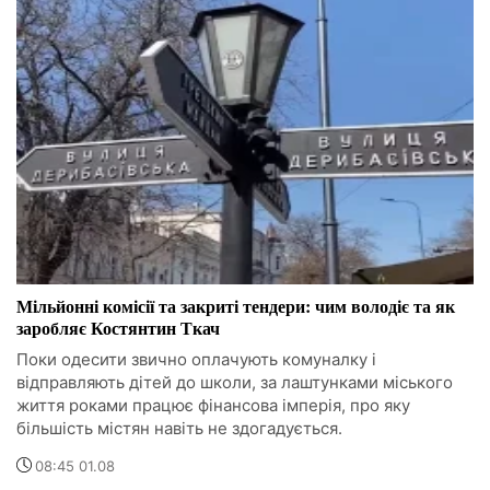
Мільйонні комісії та закриті тендери: чим володіє та як
заробляє Костянтин Ткач
Поки одесити звично оплачують комуналку і
відправляють дітей до школи, за лаштунками міського
життя роками працює фінансова імперія, про яку
більшість містян навіть не здогадується.
08:45 01.08