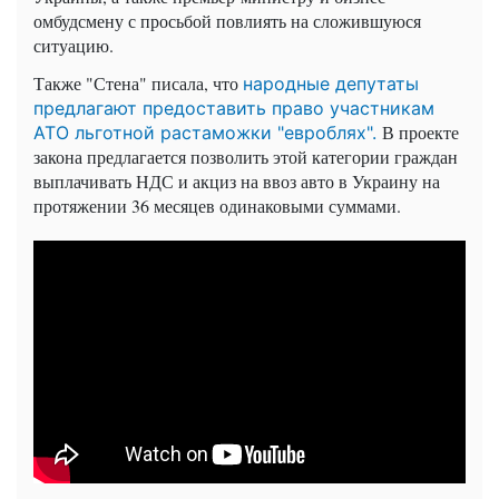
омбудсмену с просьбой повлиять на сложившуюся
ситуацию.
Также "Стена" писала, что
народные депутаты
предлагают предоставить право участникам
В проекте
АТО льготной растаможки "евроблях".
закона предлагается позволить этой категории граждан
выплачивать
НДС и акциз на ввоз авто в Украину на
протяжении 36 месяцев одинаковыми суммами.