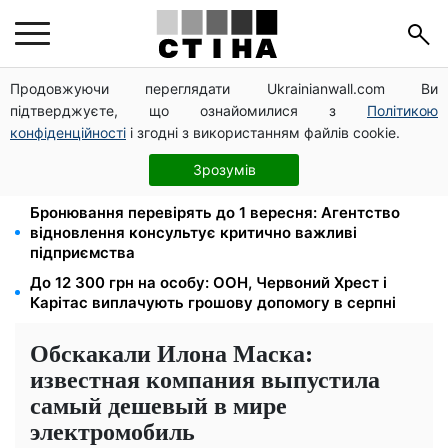
Продовжуючи переглядати Ukrainianwall.com Ви
На стадіоні «Спартак» у Києві відбувся
підтверджуєте, що ознайомилися з
Політикою
товариський матч між командами посольств США
та Франції
конфіденційності
і згодні з використанням файлів cookie.
Права із Саудівської Аравії обміняли на українські:
Зрозумів
процедура, яку варто знати водіям
Бронювання перевірять до 1 вересня: Агентство
відновлення консультує критично важливі
підприємства
До 12 300 грн на особу: ООН, Червоний Хрест і
Карітас виплачують грошову допомогу в серпні
Обскакали Илона Маска:
известная компания выпустила
самый дешевый в мире
электромобиль