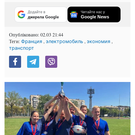
Додайте в
Читайте нас у
Google News
джерела Google
Опубліковано:
02.03 21:44
Теги:
,
,
,
Франция
электромобиль
экономия
транспорт