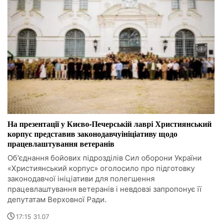
На презентації у Києво-Печерській лаврі Християнський
корпус представив законодавчуініціативу щодо
працевлаштування ветеранів
Об'єднання бойових підрозділів Сил оборони України
«Християнський корпус» оголосило про підготовку
законодавчої ініціативи для полегшення
працевлаштування ветеранів і невдовзі запропонує її
депутатам Верховної Ради.
17:15 31.07