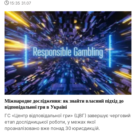
15:35 31.07
Міжнародне дослідження: як знайти власний підхід до
відповідальної гри в Україні
ГС «Центр відповідальної гри» (ЦВГ) завершує черговий
етап дослідницької роботи, у межах якої
проаналізовано вже понад 30 юрисдикцій.