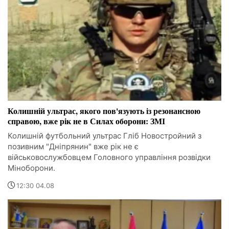
Колишній ультрас, якого пов'язують із резонансною
справою, вже рік не в Силах оборони: ЗМІ
Колишній футбольний ультрас Гліб Новостройний з
позивним "Дніпрянин" вже рік не є
військовослужбовцем Головного управління розвідки
Міноборони.
12:30 04.08