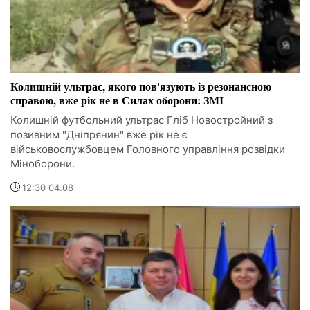
Колишній ультрас, якого пов'язують із резонансною
справою, вже рік не в Силах оборони: ЗМІ
Колишній футбольний ультрас Гліб Новостройний з
позивним "Дніпрянин" вже рік не є
військовослужбовцем Головного управління розвідки
Міноборони.
12:30 04.08