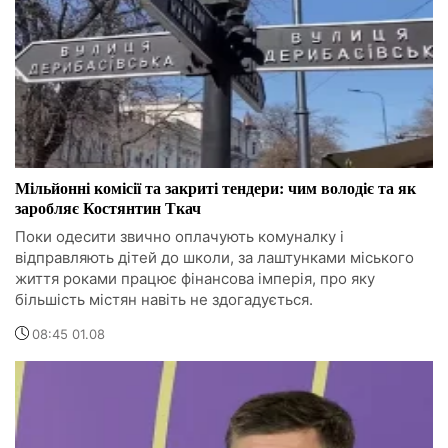
Мільйонні комісії та закриті тендери: чим володіє та як
заробляє Костянтин Ткач
Поки одесити звично оплачують комуналку і
відправляють дітей до школи, за лаштунками міського
життя роками працює фінансова імперія, про яку
більшість містян навіть не здогадується.
08:45 01.08