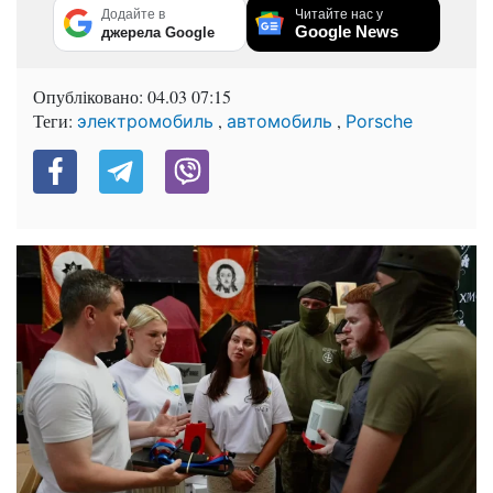
Додайте в
Читайте нас у
Google News
джерела Google
Опубліковано:
04.03 07:15
Теги:
,
,
электромобиль
автомобиль
Porsche