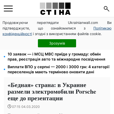
Продовжуючи переглядати Ukrainianwall.com Ви
Пенсія по інвалідності III групи з вересня: від 2595
підтверджуєте, що ознайомилися з
Політикою
до 10 625 грн — хто скільки отримає
конфіденційності
і згодні з використанням файлів cookie.
Федоров звільнений і без бронювання: Камельчук
пропонує ексміністру мобілізацію на загальних
Зрозумів
умовах
10 заявок — і МСЦ МВС приїде у громаду: обмін
прав, реєстрація авто та міжнародне посвідчення
Виплати ВПО у серпні — 2000 і 3000 грн: 4 категорії
переселенців мають терміново оновити дані
«Бедная» страна: в Украине
размели электромобили Porsche
еще до презентации
07:15 04.03.2020