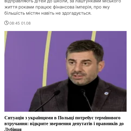
відправляють дітей до школи, за лаштунками міського
життя роками працює фінансова імперія, про яку
більшість містян навіть не здогадується.
08:45 01.08
Ситуація з українцями в Польщі потребує термінового
втручання: відкрите звернення депутатів і правників до
Лубінця