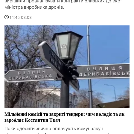
вирішили проаналізувати контракти близьких до екс-
міністра виробника дронів.
14:45 03.08
Мільйонні комісії та закриті тендери: чим володіє та як
заробляє Костянтин Ткач
Поки одесити звично оплачують комуналку і