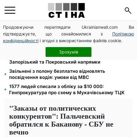
Продовжуючи переглядати Ukrainianwall.com Ви
Новий знак на центральній вулиці: водіям
підтверджуєте, що ознайомилися з
Політикою
вантажівок заборонили зупинку — штраф до 680
грн
конфіденційності
і згодні з використанням файлів cookie.
Мавіки, зарядні станції та апарати для реанімації:
Зрозумів
Християнський корпус передав вантаж на
Запорізький та Покровський напрямки
Звільнені з полону безплатно відновлять
посвідчення водія: умови від МВС
1577 людей списали з обліку за $10 000:
Генпрокуратура про схему в Мукачівському ТЦК
"Заказы от политических
конкурентов": Пальчевский
обратился к Баканову - СБУ не
вечно