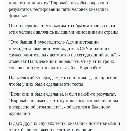
попытки привязать "Евролаб" к якобы сокрытию
результатов тестирования пяти человек оказались
фальшью.
Он подчеркивает, что каким-то образом трое из пяти
этих человек являлись высшими чиновниками страны.
"Это бывший руководитель Администрации
президента, бывший руководитель СБУ и один из
самых влиятельных депутатов на сегодняшний день", -
отмечает Пальчевский и добавляет, что у этих троих
совершенно нет никаких связей с "Евролабом".
Пальчевский утверждает, что они никогда не просили,
чтобы у них были сделаны эти тесты.
"Если они и были сделаны, и был какой-то результат,
"Евролаб" не имеет к этому никакого отношения и вы
прекрасно об этом знаете", - обратился к Баканову
журналист.
В двух других случаях тесты оказались позитивными и
о них было доложено в соответствующие