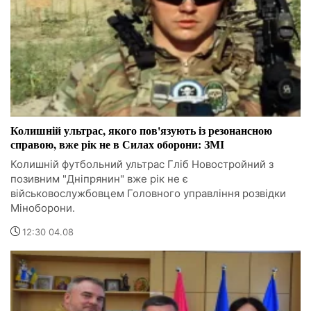
Колишній ультрас, якого пов'язують із резонансною
справою, вже рік не в Силах оборони: ЗМІ
Колишній футбольний ультрас Гліб Новостройний з
позивним "Дніпрянин" вже рік не є
військовослужбовцем Головного управління розвідки
Міноборони.
12:30 04.08