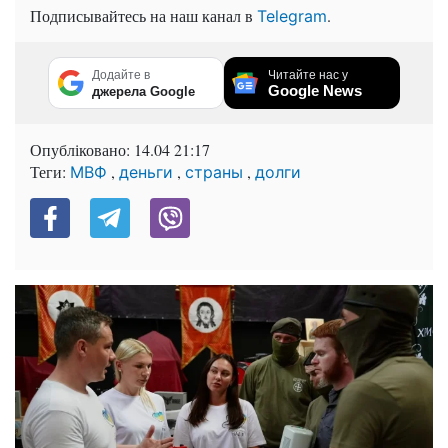
Подписывайтесь на наш канал в
.
Telegram
Додайте в
Читайте нас у
Google News
джерела Google
Опубліковано:
14.04 21:17
Теги:
,
,
,
МВФ
деньги
страны
долги