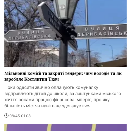
Мільйонні комісії та закриті тендери: чим володіє та як
заробляє Костянтин Ткач
Поки одесити звично оплачують комуналку і
відправляють дітей до школи, за лаштунками міського
життя роками працює фінансова імперія, про яку
більшість містян навіть не здогадується.
08:45 01.08