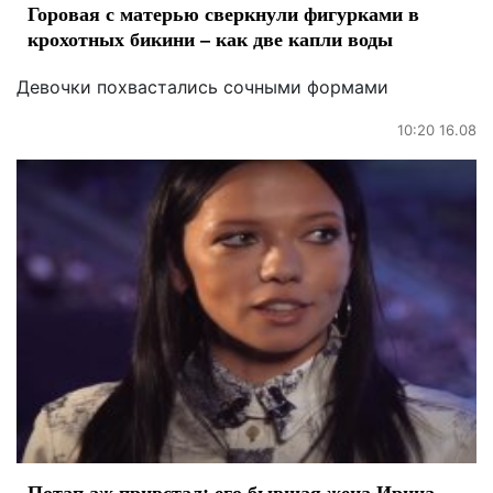
Горовая с матерью сверкнули фигурками в
крохотных бикини – как две капли воды
Девочки похвастались сочными формами
10:20 16.08
Потап аж привстал: его бывшая жена Ирина