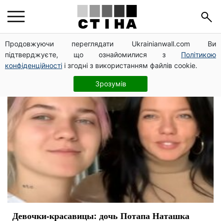
Ирина Горовая
Продовжуючи переглядати Ukrainianwall.com Ви
підтверджуєте, що ознайомилися з
Політикою
конфіденційності
і згодні з використанням файлів cookie.
Зрозумів
Девочки-красавицы: дочь Потапа Наташка