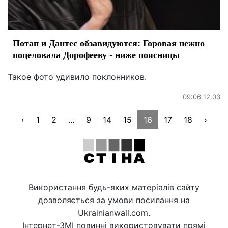
Потап и Дантес обзавидуются: Горовая нежно
поцеловала Дорофееву - ниже поясницы
Такое фото удивило поклонников.
09:06 12.03
‹
1
2
...
9
14
15
16
17
18
›
Використання будь-яких матеріалів сайту
дозволяється за умови посилання на
Ukrainianwall.com.
Інтернет-ЗМІ повинні використовувати прямі