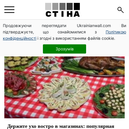
мясо
Продовжуючи переглядати Ukrainianwall.com Ви
підтверджуєте, що ознайомилися з
Політикою
конфіденційності
і згодні з використанням файлів cookie.
Зрозумів
Держите ухо востро в магазинах: популярная