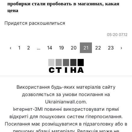
пробирки стали пробовать в магазинах, какая
цена
Придется раскошелиться
05:20 07.12
‹
1
2
...
14
19
20
21
22
23
›
Використання будь-яких матеріалів сайту
дозволяється за умови посилання на
Ukrainianwall.com.
Інтернет-ЗМІ повинні використовувати прямі
відкриті для пошукових систем гіперпосилання.
Посилання має розміщуватися в підзаголовку або в
першому абзаці матеріалу. Редакція може не