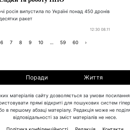
чі росія випустила по Україні понад 450 дронів
десятки ракет
12:30 08.11
6
7
8
9
10
...
59
60
›
Поради
Життя
ких матеріалів сайту дозволяється за умови посилання н
ористовувати прямі відкриті для пошукових систем гіпе
бо в першому абзаці матеріалу. Редакція може не поділя
відповідальності за зміст матеріалів не несе.
Політика конфіденційності
Редакція
Контакти