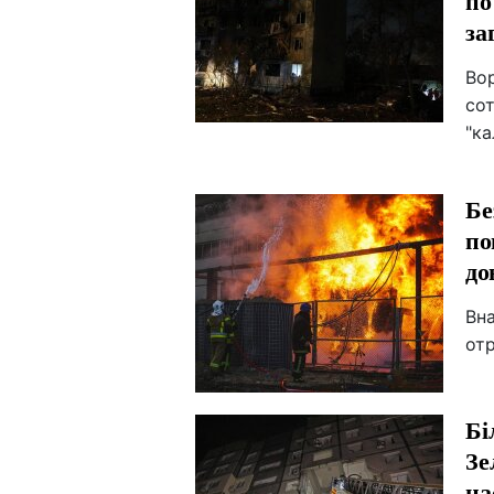
по
за
Вор
сот
"ка
Бе
по
до
Вна
от
Бі
Зе
на