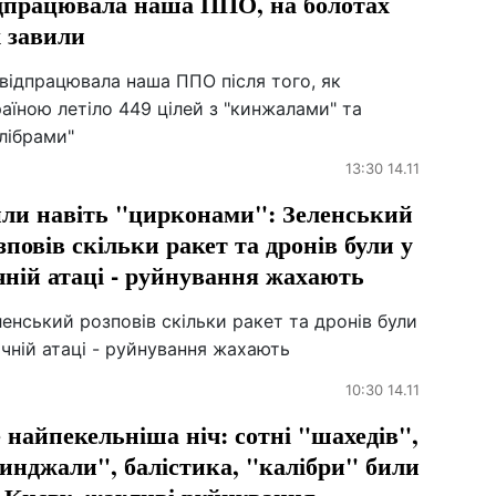
дпрацювала наша ППО, на болотах
 завили
відпрацювала наша ППО після того, як
аїною летіло 449 цілей з "кинжалами" та
лібрами"
13:30 14.11
ли навіть "цирконами": Зеленський
зповів скільки ракет та дронів були у
чній атаці - руйнування жахають
енський розповів скільки ракет та дронів були
ічній атаці - руйнування жахають
10:30 14.11
 найпекельніша ніч: сотні "шахедів",
инджали", балістика, "калібри" били