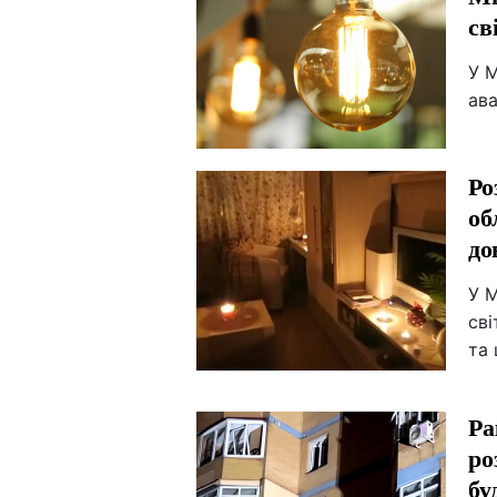
св
У М
ава
Ро
об
до
У М
сві
та
Ра
ро
бу