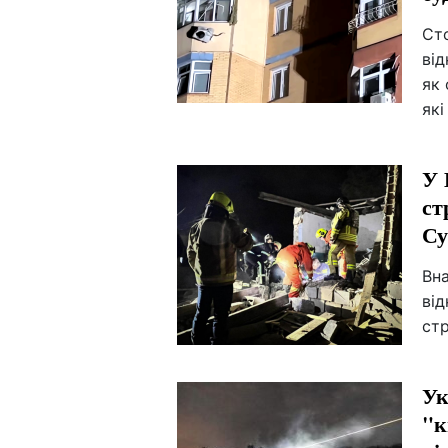
Ст
від
як 
які
У 
ст
Су
Вна
від
стр
Ук
"к