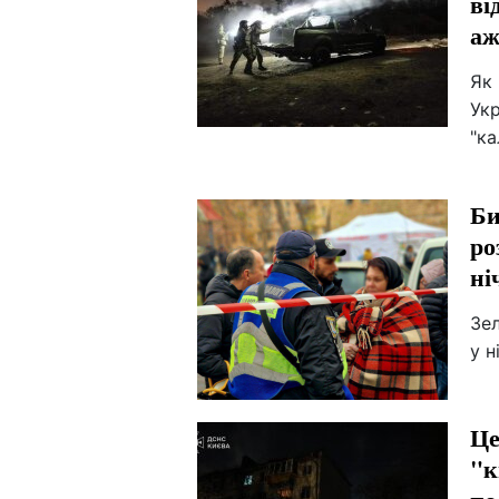
ві
аж
Як 
Укр
"ка
Би
ро
ні
Зел
у н
Це
"к