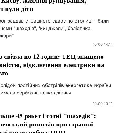
 Києву, жахливі руйнування,
гинули діти
ог завдав страшного удару по столиці - били
нями "шахедів", "кинджали", балістика,
лібри"
10:00 14.11
з світла по 12 годин: ТЕЦ знищено
вністю, відключення електрики на
вго
слідок постійних обстрілів енергетика України
римала серйозні пошкодження
10:00 10.11
льше 45 ракет і сотні "шахедів":
ленський розповів про страшні
слідки та роботу ППО