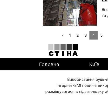
Вно
та 
‹
1
2
3
4
5
Головна
Київ
Використання будь-я
Інтернет-ЗМІ повинні вик
розміщуватися в підзаголовку а