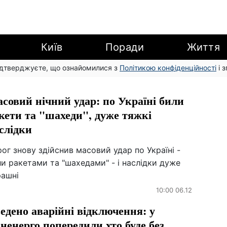
Київ
Поради
Життя
підтверджуєте, що ознайомилися з
Політикою конфіденційності
і 
совий нічний удар: по Україні били
кети та "шахеди", дуже тяжкі
слідки
ог знову здійснив масовий удар по Україні -
и ракетами та "шахедами" - і наслідки дуже
рашні
10:00 06.12
едено аварійні відключення: у
ненерго попередили хто буде без