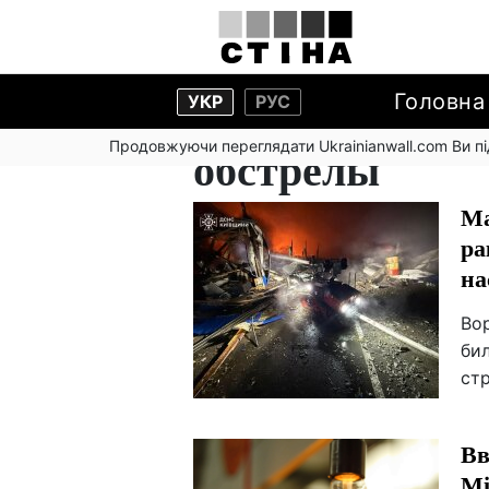
Головна
УКР
РУС
Продовжуючи переглядати Ukrainianwall.com Ви 
обстрелы
Ма
ра
на
Вор
бил
ст
Вв
Мі