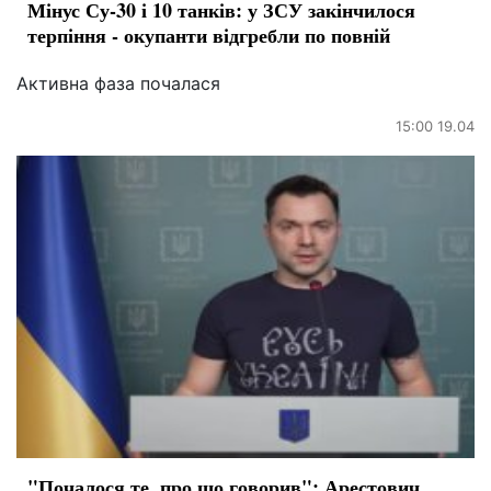
Мінус Су-30 і 10 танків: у ЗСУ закінчилося
терпіння - окупанти відгребли по повній
Активна фаза почалася
15:00 19.04
"Почалося те, про що говорив": Арестович