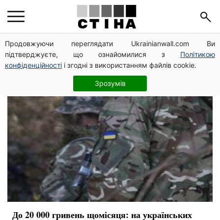
ООС
Продовжуючи переглядати Ukrainianwall.com Ви
підтверджуєте, що ознайомилися з
Політикою
конфіденційності
і згодні з використанням файлів cookie.
Зрозумів
До 20 000 гривень щомісяця: на українських