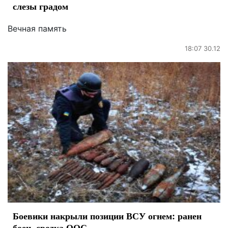
слезы градом
Вечная память
18:07 30.12
Боевики накрыли позиции ВСУ огнем: ранен
боец, сводка ООС