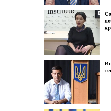
Со
по
кр
Ин
те