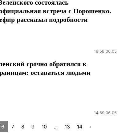
Зеленского состоялась
официальная встреча с Порошенко.
фир рассказал подробности
16:58 06.05
ленский срочно обратился к
раинцам: оставаться людьми
14:59 06.05
6
7
8
9
10
...
13
14
›