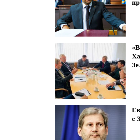
пр
«В
Ха
Зе
Ев
с 