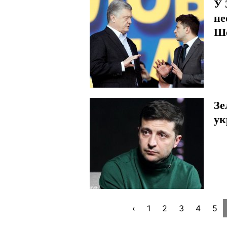
У 
не
Ше
Зе
ук
‹
1
2
3
4
5