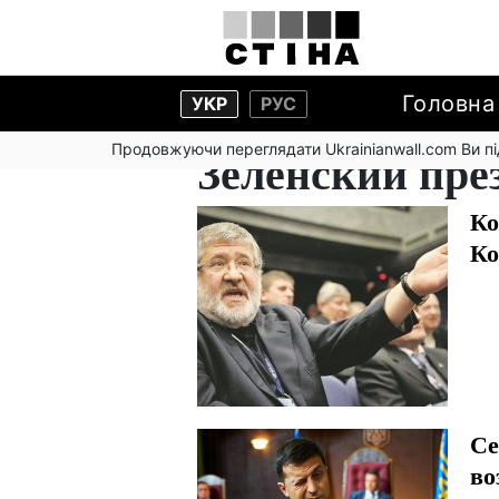
Головна
УКР
РУС
Продовжуючи переглядати Ukrainianwall.com Ви 
Зеленский пре
Ко
Ко
Се
во