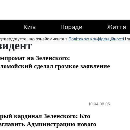
Київ
Поради
Життя
підтверджуєте, що ознайомилися з
зидент
Політикою конфіденційності
і 
мпромат на Зеленского:
ломойский сделал громкое заявление
10:04 08.05
рый кардинал Зеленского: Кто
зглавить Администрацию нового