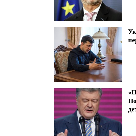
Ук
пе
«П
По
де