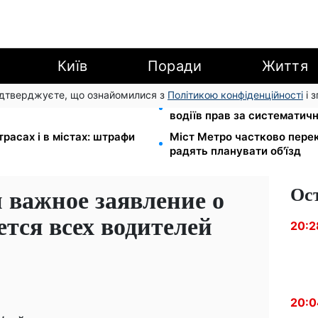
Київ
Поради
Життя
підтверджуєте, що ознайомилися з
Політикою конфіденційності
і 
новлять посвідчення водія:
26 000 підписів — Зеленс
водіїв прав за систематич
расах і в містах: штрафи
Міст Метро частково перек
радять планувати об'їзд
Ос
 важное заявление о
ется всех водителей
20:2
20:0