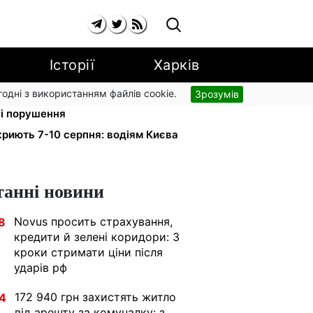
Історії
Харків
згодні з використанням файлів cookie.
Зрозумів
ький доручив РНБО позбавляти
ні порушення
риють 7-10 серпня: водіям Києва
танні новини
Novus просить страхування,
8
кредити й зелені коридори: 3
кроки стримати ціни після
ударів рф
172 940 грн захистять житло
4
від арешту за комуналку: з