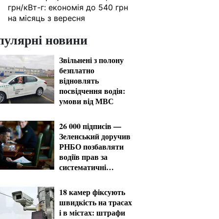
грн/кВт-г: економія до 540 грн
на місяць з вересня
пулярні новини
Звільнені з полону
безплатно
відновлять
посвідчення водія:
умови від МВС
26 000 підписів —
Зеленський доручив
РНБО позбавляти
водіїв прав за
систематичні
порушення
18 камер фіксують
швидкість на трасах
і в містах: штрафи