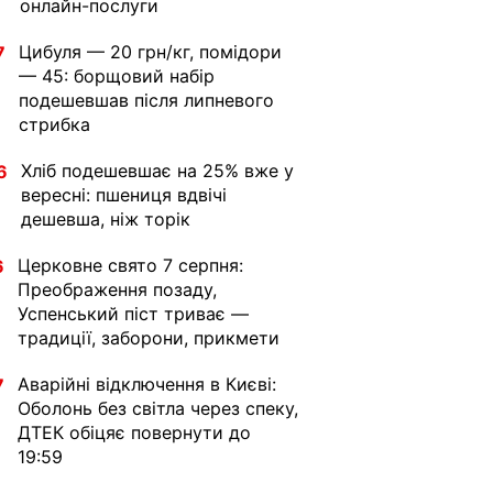
онлайн-послуги
Цибуля — 20 грн/кг, помідори
7
— 45: борщовий набір
подешевшав після липневого
стрибка
Хліб подешевшає на 25% вже у
6
вересні: пшениця вдвічі
дешевша, ніж торік
Церковне свято 7 серпня:
6
Преображення позаду,
Успенський піст триває —
традиції, заборони, прикмети
Аварійні відключення в Києві:
7
Оболонь без світла через спеку,
ДТЕК обіцяє повернути до
19:59