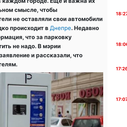
 каждом городе. Еще и важна их
ьном смысле, чтобы
18:2
ели не оставляли свои автомобили
едко происходит в
Днепре
. Недавно
рмация, что за парковку
18:0
ить не надо. В мэрии
заявление и рассказали, что
телям.
17:2
17:0