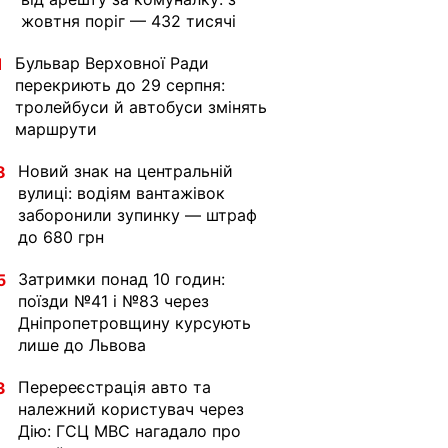
жовтня поріг — 432 тисячі
Бульвар Верховної Ради
1
перекриють до 29 серпня:
тролейбуси й автобуси змінять
маршрути
Новий знак на центральній
8
вулиці: водіям вантажівок
заборонили зупинку — штраф
до 680 грн
Затримки понад 10 годин:
5
поїзди №41 і №83 через
Дніпропетровщину курсують
лише до Львова
Перереєстрація авто та
3
належний користувач через
Дію: ГСЦ МВС нагадало про