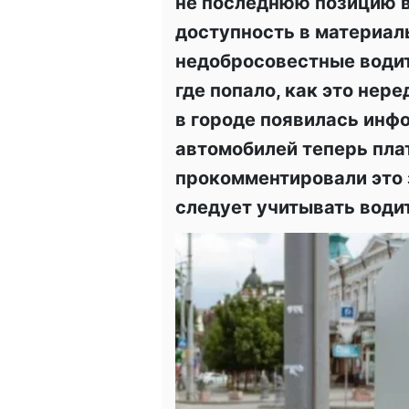
не последнюю позицию в
доступность в материал
недобросовестные водит
где попало, как это нер
в городе появилась инфо
автомобилей теперь плат
прокомментировали это 
следует учитывать води