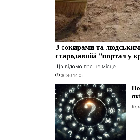
З сокирами та людським
стародавній "портал у к
Що відомо про це місце
06:40 14.05
По
як
Ком