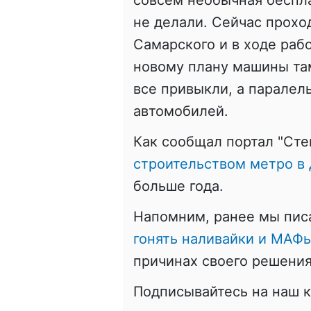
совсем необычная беспла
не делали. Сейчас прохо
Самарского и в ходе раб
новому плану машины там
все привыкли, а паралел
автомобилей.
Как сообщал портал "Сте
строительством метро в
больше года.
Напомним, ранее мы пис
гонять наливайки и МАФы
причинах своего решения
Подписывайтесь на наш 