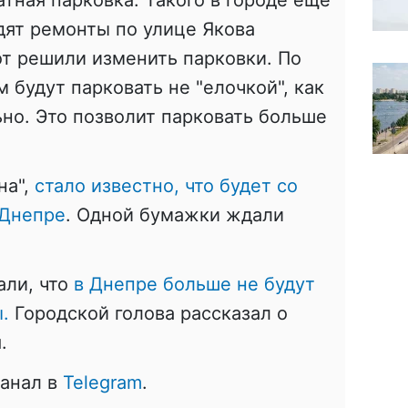
тная парковка. Такого в городе еще
дят ремонты по улице Якова
от решили изменить парковки. По
 будут парковать не "елочкой", как
ьно. Это позволит парковать больше
на",
стало известно, что будет со
 Днепре
. Одной бумажки ждали
али, что
в Днепре больше не будут
.
Городской голова рассказал о
.
канал в
Telegram
.