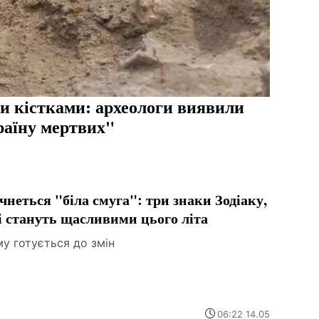
и кістками: археологи виявили
раїну мертвих"
чнеться "біла смуга": три знаки Зодіаку,
і стануть щасливими цього літа
у готується до змін
06:22 14.05