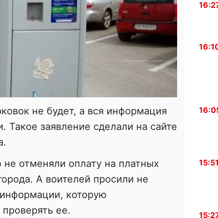
16:2
16:1
16:0
ковок не будет, а вся информация
и. Такое заявление сделали на сайте
а.
15:5
о не отменяли оплату на платных
орода. А воителей просили не
 информации, которую
 проверять ее.
15:2