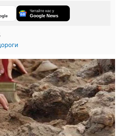
Читайте нас у
Google News
ogle
5
дороги