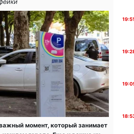
 фейки
19:5
19:2
19:0
18:5
важный момент, который занимает