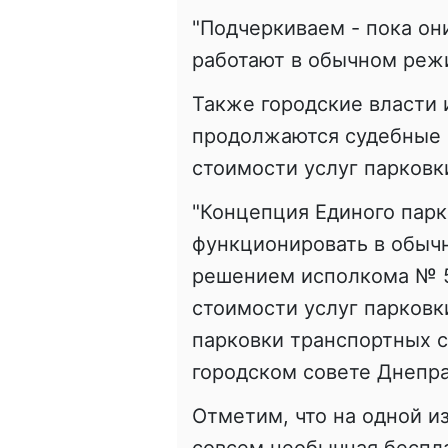
"Подчеркиваем - пока они
работают в обычном режи
Также городские власти 
продолжаются судебные 
стоимости услуг парковк
"Концепция Единого пар
функционировать в обыч
решением исполкома № 5
стоимости услуг парковк
парковки транспортных ср
городском совете Днепра
Отметим, что на одной и