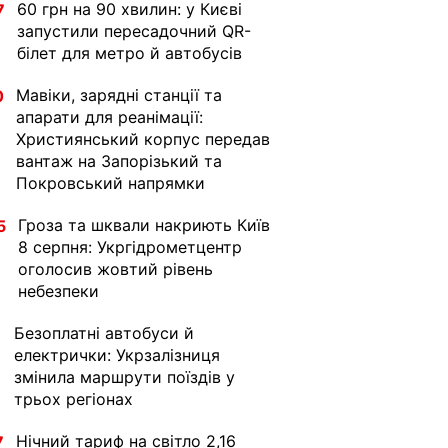
60 грн на 90 хвилин: у Києві
7
запустили пересадочний QR-
білет для метро й автобусів
Мавіки, зарядні станції та
0
апарати для реанімації:
Християнський корпус передав
вантаж на Запорізький та
Покровський напрямки
Гроза та шквали накриють Київ
5
8 серпня: Укргідрометцентр
оголосив жовтий рівень
небезпеки
Безоплатні автобуси й
1
електрички: Укрзалізниця
змінила маршрути поїздів у
трьох регіонах
Нічний тариф на світло 2,16
7