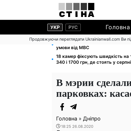
Головна
УКР
РУС
Продовжуючи переглядати Ukrainianwall.com Ви 
Звільнені з полону безплатно від
умови від МВС
18 камер фіксують швидкість на т
340 і 1700 грн, де стоять у серпні
В мэрии сделали
парковках: каса
Головна
»
Дніпро
18:25 26.08.2020