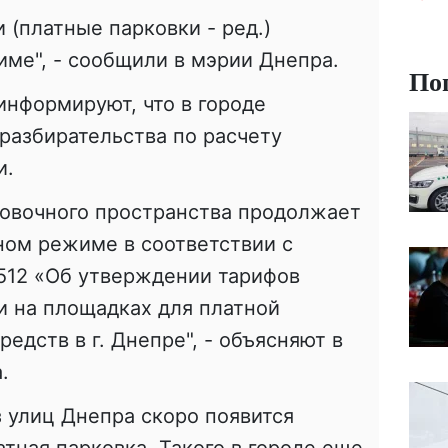
 (платные парковки - ред.)
ме", - сообщили в мэрии Днепра.
По
информируют, что в городе
разбирательства по расчету
и.
ковочного пространства продолжает
ном режиме в соответствии с
12 «Об утверждении тарифов
и на площадках для платной
едств в г. Днепре", - объясняют в
.
з улиц Днепра скоро появится