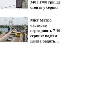
340 і 1700 грн, де
стоять у серпні
Міст Метро
частково
перекриють 7-10
серпня: водіям
Києва радять
планувати об'їзд