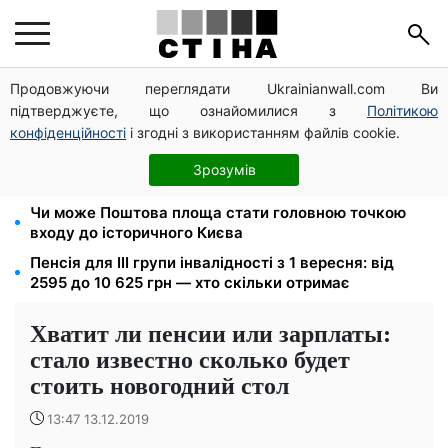
Продовжуючи переглядати Ukrainianwall.com Ви
10 заявок — і МСЦ МВС приїде у громаду: обмін
підтверджуєте, що ознайомилися з
Політикою
прав, реєстрація авто та міжнародне посвідчення
конфіденційності
і згодні з використанням файлів cookie.
Мавіки, зарядні станції та апарати для реанімації:
Християнський корпус передав вантаж на
Зрозумів
Запорізький та Покровський напрямки
Чи може Поштова площа стати головною точкою
входу до історичного Києва
Пенсія для III групи інвалідності з 1 вересня: від
2595 до 10 625 грн — хто скільки отримає
Хватит ли пенсии или зарплаты:
стало известно сколько будет
стоить новогодний стол
13:47 13.12.2019