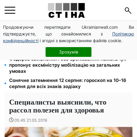
Продовжуючи переглядати Ukrainianwall.com Ви
125 грн за куб води: закон №4777 запустив подвійне
підтверджуєте, що ознайомилися з
Політикою
подорожчання тарифів у регіонах
конфіденційності
і згодні з використанням файлів cookie.
До +37°C на півдні та грози з градом у 9 областях:
прогноз погоди на вихідні від Птухи
Зрозумів
Федоров звільнений і без бронювання: Камельчук
пропонує ексміністру мобілізацію на загальних
умовах
Сонячне затемнення 12 серпня: гороскоп на 10–16
серпня для всіх знаків зодіаку
Специалисты выяснили, что
рассол полезен для здоровья
05:45 21.05.2019