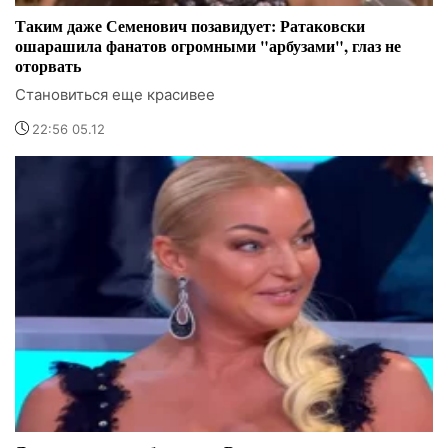
Таким даже Семенович позавидует: Ратаковски
ошарашила фанатов огромными "арбузами", глаз не
оторвать
Становиться еще красивее
22:56 05.12