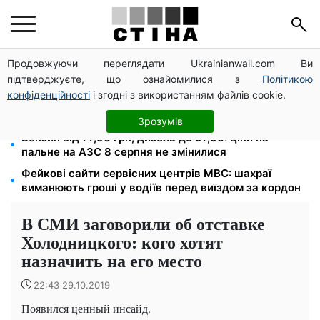
Продовжуючи переглядати Ukrainianwall.com Ви
Тарифи Київстар і Vodafone подешевшали до 50%:
підтверджуєте, що ознайомилися з
Політикою
скільки коштує зв'язок у серпні
конфіденційності
і згодні з використанням файлів cookie.
До 19 400 грн на дрова: ПФУ приймає заяви на
субсидію для власників пічного опалення
Зрозумів
Бензин від 77,90 грн, дизель до 97,90: ціни на
пальне на АЗС 8 серпня не змінилися
Фейкові сайти сервісних центрів МВС: шахраї
виманюють гроші у водіїв перед виїздом за кордон
В СМИ заговорили об отставке
Холодницкого: кого хотят
назначить на его место
22:43 29.10.2019
Появился ценный инсайд.