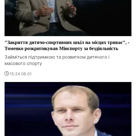
"Закриття дитячо-спортивних шкіл на місцях триває", -
Томенко розкритикував Мінспорту за бездіяльність
Займіться підтримкою та розвитком дитячого і
масового спорту
15:24 06.01