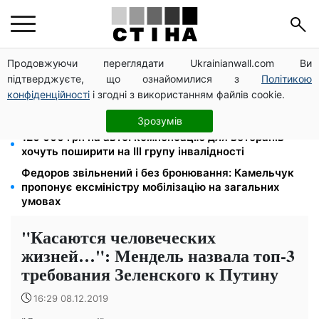
Продовжуючи переглядати Ukrainianwall.com Ви
Фейкові сайти сервісних центрів МВС: шахраї
підтверджуєте, що ознайомилися з
Політикою
виманюють гроші у водіїв перед виїздом за кордон
конфіденційності
і згодні з використанням файлів cookie.
Яйця від 19,90 грн за десяток: АТБ, Сільпо, Varus та
Ашан переписали цінники в серпні
Зрозумів
120 000 грн на авто: компенсацію для ветеранів
хочуть поширити на III групу інвалідності
Федоров звільнений і без бронювання: Камельчук
пропонує ексміністру мобілізацію на загальних
умовах
"Касаются человеческих
жизней…": Мендель назвала топ-3
требования Зеленского к Путину
16:29 08.12.2019