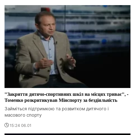
"Закриття дитячо-спортивних шкіл на місцях триває", -
Томенко розкритикував Мінспорту за бездіяльність
Займіться підтримкою та розвитком дитячого і
масового спорту
15:24 06.01