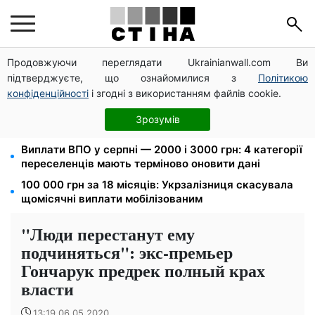
Продовжуючи переглядати Ukrainianwall.com Ви
Федоров звільнений і без бронювання: Камельчук
підтверджуєте, що ознайомилися з
Політикою
пропонує ексміністру мобілізацію на загальних
умовах
конфіденційності
і згодні з використанням файлів cookie.
Нічний тариф на світло 2,16 грн/кВт-г: економія до
Зрозумів
540 грн на місяць з вересня
Виплати ВПО у серпні — 2000 і 3000 грн: 4 категорії
переселенців мають терміново оновити дані
100 000 грн за 18 місяців: Укрзалізниця скасувала
щомісячні виплати мобілізованим
"Люди перестанут ему
подчиняться": экс-премьер
Гончарук предрек полный крах
власти
13:19 06.05.2020