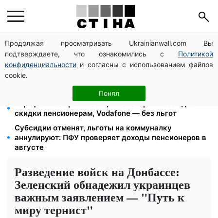
Продолжая просматривать Ukrainianwall.com Вы
Директор ДОЗ Киева Татьяна Мостепан:
подтверждаете, что ознакомились с
Политикой
Демографический кризис нуждается в новых
решениях уже сегодня
конфиденциальности
и согласны с использованием файлов
cookie.
Пенсионная реформа в сентябре: добровольные
накопления и пересмотр спецпенсий судей
Понял
Тариф от 190 грн в месяц: Киевстар и lifecell дают
скидки пенсионерам, Vodafone — без льгот
Субсидии отменят, льготы на коммуналку
аннулируют: ПФУ проверяет доходы пенсионеров в
августе
Разведение войск на Донбассе:
Зеленский обнадежил украинцев
важным заявлением — "Путь к
миру тернист"