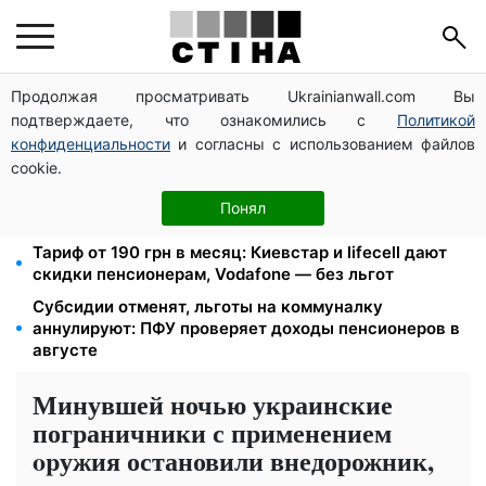
Продолжая просматривать Ukrainianwall.com Вы
18 камер фиксируют скорость на трассах и в
подтверждаете, что ознакомились с
Политикой
городах: штрафы 340 и 1700 грн, где стоят в
августе
конфиденциальности
и согласны с использованием файлов
cookie.
Директор ДОЗ Киева Татьяна Мостепан:
Демографический кризис нуждается в новых
Понял
решениях уже сегодня
Тариф от 190 грн в месяц: Киевстар и lifecell дают
скидки пенсионерам, Vodafone — без льгот
Субсидии отменят, льготы на коммуналку
аннулируют: ПФУ проверяет доходы пенсионеров в
августе
Минувшей ночью украинские
пограничники с применением
opужия остановили внедорожник,