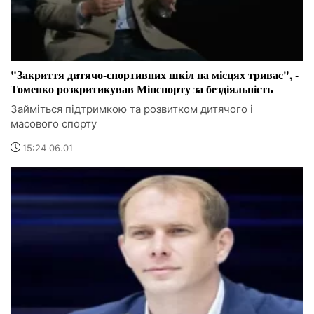
"Закриття дитячо-спортивних шкіл на місцях триває", -
Томенко розкритикував Мінспорту за бездіяльність
Займіться підтримкою та розвитком дитячого і
масового спорту
15:24 06.01