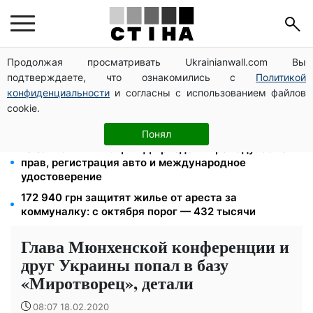
Продолжая просматривать Ukrainianwall.com Вы
125 грн за куб воды: закон №4777 запустил двойное
подтверждаете, что ознакомились с
Политикой
подорожание тарифов в регионах
конфиденциальности
и согласны с использованием файлов
Федоров уволен и без бронирования: Камельчук
cookie.
предлагает экс-министру мобилизацию на общих
условиях
Понял
10 заявок — и МСЦ МВД приедет в громаду: обмен
прав, регистрация авто и международное
удостоверение
172 940 грн защитят жилье от ареста за
коммуналку: с октября порог — 432 тысячи
Глава Мюнхенской конференции и
друг Украины попал в базу
«Миротворец», детали
08:07 18.02.2020