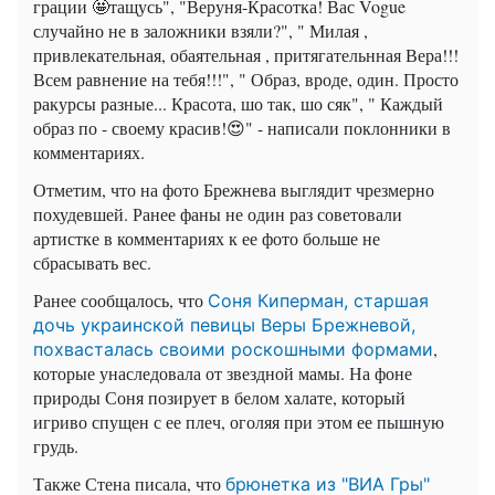
грации 🤩тащусь", "Веруня-Красотка! Вас Vogue
случайно не в заложники взяли?", " Милая ,
привлекательная, обаятельная , притягательнная Вера!!!
Всем равнение на тебя!!!", " Образ, вроде, один. Просто
ракурсы разные... Красота, шо так, шо сяк", " Каждый
образ по - своему красив!😍" - написали поклонники в
комментариях.
Отметим, что на фото Брежнева выглядит чрезмерно
похудевшей. Ранее фаны не один раз советовали
артистке в комментариях к ее фото больше не
сбрасывать вес.
Ранее сообщалось, что
Соня Киперман, старшая
дочь украинской певицы Веры Брежневой,
,
похвасталась своими роскошными формами
которые унаследовала от звездной мамы. На фоне
природы Соня позирует в белом халате, который
игриво спущен с ее плеч, оголяя при этом ее пышную
грудь.
Также Стена писала, что
брюнетка из "ВИА Гры"