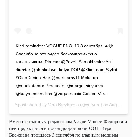
Kind reminder : VOGUE FNO ‘19 3 сентября 🔥😄
Спасибо за это видео бескомпромиссно
талантливым: Director @Pavel_Samokhvalov Art
director @shtokolova_katya DOP @Klim_gam Stylist
#OlgaDunina Hair @marinaroy11 Make up
@muakatemur Producers @margo_sinyaeva
@katya_minnullina @voguerussia Golden Vera
A post shared by
Vera Brezhneva
(@ververa) on
Aug 27, 2019 at 8:25am PDT
Вместе с главным редактором Vogue Машей Федоровой
певица, актриса и посол доброй воли ООН Вера
Брежнева прошлась 3 сентября по главным модным