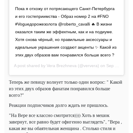
Пока я отхожу от потрясающего Санкт-Петербурга
и его гостеприимства - Образ номер 2 на #FNO
#Vogueдорожезолота @roberto_cavalli 🔥 В жизни
оказался таким же эффектным, как и на подиуме.
Хотя снова чёрный, но правильные аксессуары и
идеальные украшения создают акценты ✨ Какой из
этих двух образов вам понравился больше всего ?
A post shared by
Vera Brezhneva
(@ververa) on
Sep 4, 2019 at 11:37pm PDT
Теперь же певицу волнует только один вопрос: " Какой
из этих двух образов фанатам понравился больше
всего?"
Реакции подписчиков долго ждать не пришлось.
"На Вере все классно смотрится)))) Хоть в мешок
завернут, все равно будет офигенно выглядеть", "Вера ,
какая же вы обаятельная женщина . Столько стиля и