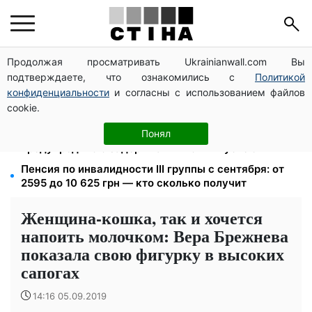
Продолжая просматривать Ukrainianwall.com Вы
Налоговые номера мужчин 18–60 лет передадут
подтверждаете, что ознакомились с
Политикой
ТЦК: Кабмин утвердил новые правила поиска
конфиденциальности
и согласны с использованием файлов
Тариф 2,64 грн за киловатт с 1 октября: владельцы
cookie.
электроотопления будут платить на 39% меньше
4 склада Fozzy Group уничтожила рф: Сильпо
Понял
предупредило о задержках — полки пустеют
Пенсия по инвалидности III группы с сентября: от
2595 до 10 625 грн — кто сколько получит
Женщина-кошка, так и хочется
напоить молочком: Вера Брежнева
показала свою фигурку в высоких
сапогах
14:16 05.09.2019