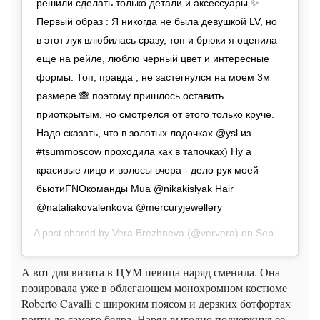
решили сделать только детали и аксессуары ✨
Первый образ : Я никогда не была девушкой LV, но
в этот лук влюбилась сразу, топ и брюки я оценила
еще на рейле, люблю черный цвет и интересные
формы. Топ, правда , не застегнулся на моем 3м
размере 🙈 поэтому пришлось оставить
приоткрытым, но смотрелся от этого только круче.
Надо сказать, что в золотых лодочках @ysl из
#tsummoscow проходила как в тапочках) Ну а
красивые лицо и волосы вчера - дело рук моей
бьютиFNOкоманды Mua @nikakislyak Hair
@nataliakovalenkova @mercuryjewellery
A post shared by
Vera Brezhneva
(@ververa) on
Sep 4, 2019 at 9:00am PDT
А вот для визита в ЦУМ певица наряд сменила. Она
позировала уже в облегающем монохромном костюме
Roberto Cavalli с широким поясом и дерзких ботфортах
почти до самого бедра. Наряд выгодно подчеркнул ее