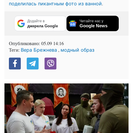
.
поделилась пикантным фото из ванной
Додайте в
Читайте нас у
Google News
джерела Google
Опубликовано:
05.09 14:16
Теги:
,
Вера Брежнева
модный образ