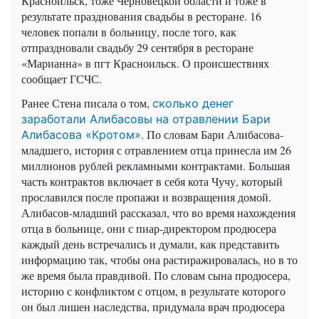
Красноильск, тоже Черновецкой области и тоже в
результате празднования свадьбы в ресторане. 16
человек попали в больницу, после того, как
отпраздновали свадьбу 29 сентября в ресторане
«Марианна» в пгт Красноильск. О происшествиях
сообщает ГСЧС.
Ранее Стена писала о том,
сколько денег
заработали Алибасовы на отравлении Бари
. По словам Бари Алибасова-
Алибасова «Кротом»
младшего, история с отравлением отца принесла им 26
миллионов рублей рекламными контрактами. Большая
часть контрактов включает в себя кота Чучу, который
прославился после пропажи и возвращения домой.
Алибасов-младший рассказал, что во время нахождения
отца в больнице, они с пиар-директором продюсера
каждый день встречались и думали, как представить
информацию так, чтобы она растиражировалась, но в то
же время была правдивой. По словам сына продюсера,
историю с конфликтом с отцом, в результате которого
он был лишен наследства, придумала врач продюсера