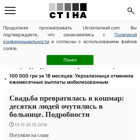
Продолжая просматривать Ukrainianwall.com Вы
172 940 грн защитят жилье от ареста за
подтверждаете, что ознакомились с
Политикой
коммуналку: с октября порог — 432 тысячи
конфиденциальности
и согласны с использованием файлов
8 451 грн вместо пакета малыша: Пенсионный фонд
cookie.
объяснил, как получить деньги
1577 человек списали с учета за $10 000:
Понял
Генпрокуратура о схеме в Мукачевском ТЦК
100 000 грн за 18 месяцев: Укрзализныця отменила
ежемесячные выплаты мобилизованным
Свадьба превратилась в кошмар:
десятки людей очутились в
больнице. Подробности
13:15 05.10.2019
Погуляли на славу