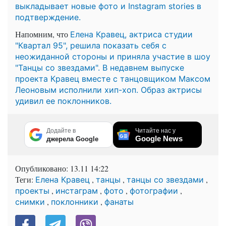
выкладывает новые фото и Instagram stories в
подтверждение.
Напомним, что
Елена Кравец, актриса студии
"Квартал 95", решила показать себя с
неожиданной стороны и приняла участие в шоу
"Танцы со звездами". В недавнем выпуске
проекта Кравец вместе с танцовщиком Максом
Леоновым исполнили хип-хоп. Образ актрисы
удивил ее поклонников.
Додайте в
Читайте нас у
Google News
джерела Google
Опубликовано:
13.11 14:22
Теги:
,
,
,
Елена Кравец
танцы
танцы со звездами
,
,
,
,
проекты
инстаграм
фото
фотографии
,
,
снимки
поклонники
фанаты