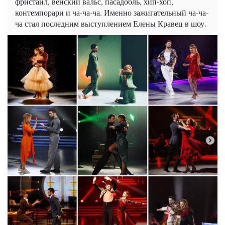
фристайл, венский вальс, пасадобль, хип-хоп,
контемпорари и ча-ча-ча. Именно зажигательный ча-ча-
ча стал последним выступлением Елены Кравец в шоу.