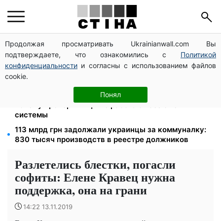
Продолжая просматривать Ukrainianwall.com Вы
1577 человек списали с учета за $10 000:
подтверждаете, что ознакомились с
Политикой
Генпрокуратура о схеме в Мукачевском ТЦК
конфиденциальности
и согласны с использованием файлов
Зарплаты учителей +20%, стипендии ×2:
cookie.
правительство повышает выплаты с сентября
Цифровизация дел и ВВК: юрист Танасийчук —
Понял
почему проверки ТЦК не работают без смены
системы
113 млрд грн задолжали украинцы за коммуналку:
830 тысяч производств в реестре должников
Разлетелись блестки, погасли
софиты: Елене Кравец нужна
поддержка, она на грани
14:22 13.11.2019