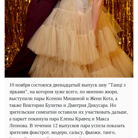
10 ноября состоялся двенадцатый выпуск шоу "Танці з
зірками", на котором хуже всего, по мнению жюри,
выступили пары Ксении Мишиной и Жени Кота, а
также Виктории Булитко и Дмитрия Дикусара. Но
зрительские симпатии оставили их участвовать дальше,
а паркет покинула пара Елены Кравец и Макса
Леонова. В течении 12 выпусков пара успела показать
зрителям фокстрот, модерн, сальсу, фьюжн, танго,