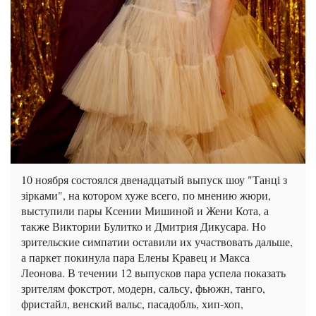
10 ноября состоялся двенадцатый выпуск шоу "Танці з
зірками", на котором хуже всего, по мнению жюри,
выступили пары Ксении Мишиной и Жени Кота, а
также Виктории Булитко и Дмитрия Дикусара. Но
зрительские симпатии оставили их участвовать дальше,
а паркет покинула пара Елены Кравец и Макса
Леонова. В течении 12 выпусков пара успела показать
зрителям фокстрот, модерн, сальсу, фьюжн, танго,
фристайл, венский вальс, пасадобль, хип-хоп,