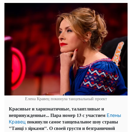
Елена Кравец покинула танцевальный проект
Красивые и харизматичные, талантливые и
непринужденные... Пара номер 13 с участием
Елены
покинули самое танцевальное шоу страны
Кравец
"Танці з зірками". О своей грусти и безграничной