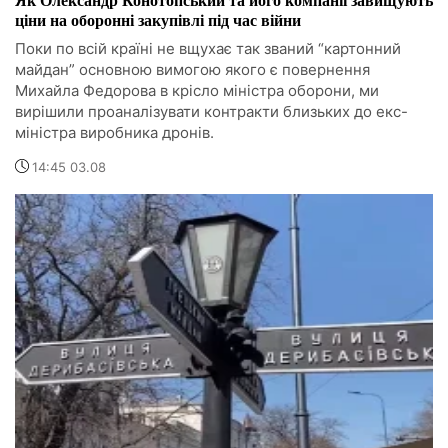
ціни на оборонні закупівлі під час війни
Поки по всій країні не вщухає так званий “картонний
майдан” основною вимогою якого є повернення
Михайла Федорова в крісло міністра оборони, ми
вирішили проаналізувати контракти близьких до екс-
міністра виробника дронів.
14:45 03.08