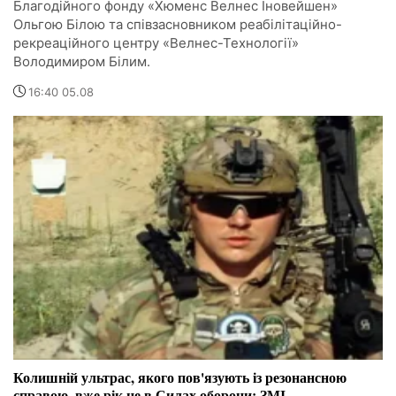
Благодійного фонду «Хюменс Велнес Іновейшен»
Ольгою Білою та співзасновником реабілітаційно-
рекреаційного центру «Велнес-Технології»
Володимиром Білим.
16:40 05.08
Колишній ультрас, якого пов'язують із резонансною
справою, вже рік не в Силах оборони: ЗМІ