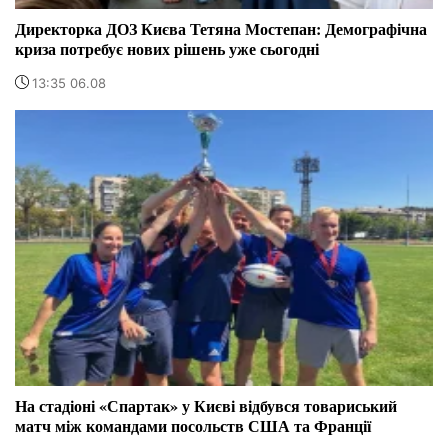
Директорка ДОЗ Києва Тетяна Мостепан: Демографічна
криза потребує нових рішень уже сьогодні
13:35 06.08
На стадіоні «Спартак» у Києві відбувся товариський
матч між командами посольств США та Франції