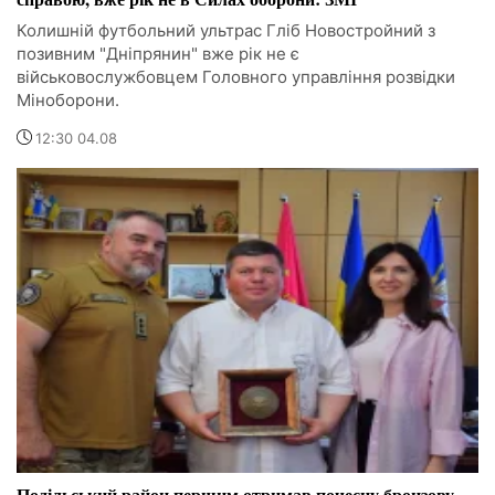
Колишній футбольний ультрас Гліб Новостройний з
позивним "Дніпрянин" вже рік не є
військовослужбовцем Головного управління розвідки
Міноборони.
12:30 04.08
Подільський район першим отримав почесну бронзову