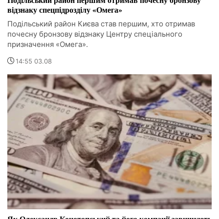
відзнаку спецпідрозділу «Омега»
Подільський район Києва став першим, хто отримав
почесну бронзову відзнаку Центру спеціального
призначення «Омега».
14:55 03.08
Як Олександр Конотопський та його компанії завищують