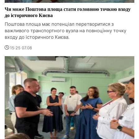
Чи може Поштова площа стати головною точкою входу
до історичного Києва
Поштова площа має потенціал перетворитися з
важливого транспортного вузла на повноцінну точку
входу до історичного Києва.
15:25 07.08