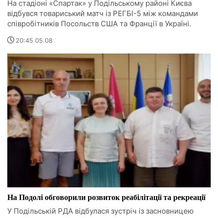
На стадіоні «Спартак» у Подільському районі Києва
відбувся товариський матч із РЕГБІ-5 між командами
співробітників Посольств США та Франції в Україні.
20:45 05.08
На Подолі обговорили розвиток реабілітації та рекреації
У Подільській РДА відбулася зустріч із засновницею