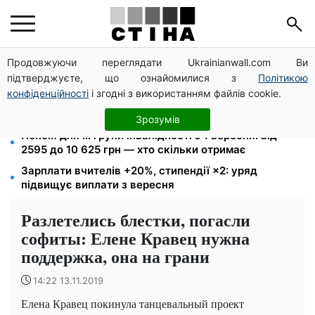
Продовжуючи переглядати Ukrainianwall.com Ви
10 заявок — і МСЦ МВС приїде у громаду: обмін
підтверджуєте, що ознайомилися з
Політикою
прав, реєстрація авто та міжнародне посвідчення
конфіденційності
і згодні з використанням файлів cookie.
26 000 підписів — Зеленський доручив РНБО
позбавляти водіїв прав за систематичні порушення
Зрозумів
Пенсія для III групи інвалідності з 1 вересня: від
2595 до 10 625 грн — хто скільки отримає
Зарплати вчителів +20%, стипендії ×2: уряд
підвищує виплати з вересня
Разлетелись блестки, погасли
софиты: Елене Кравец нужна
поддержка, она на грани
14:22 13.11.2019
Елена Кравец покинула танцевальный проект