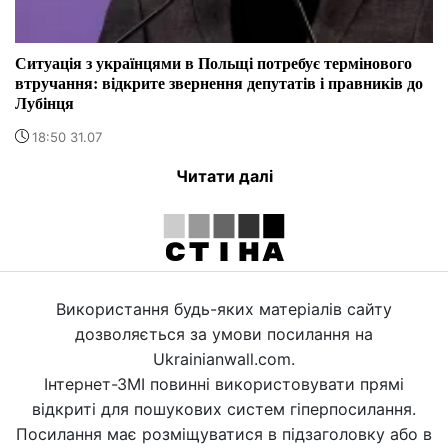
Ситуація з українцями в Польщі потребує термінового
втручання: відкрите звернення депутатів і правників до
Лубінця
18:50 31.07
Читати далі
Використання будь-яких матеріалів сайту
дозволяється за умови посилання на
Ukrainianwall.com.
Інтернет-ЗМІ повинні використовувати прямі
відкриті для пошукових систем гіперпосилання.
Посилання має розміщуватися в підзаголовку або в