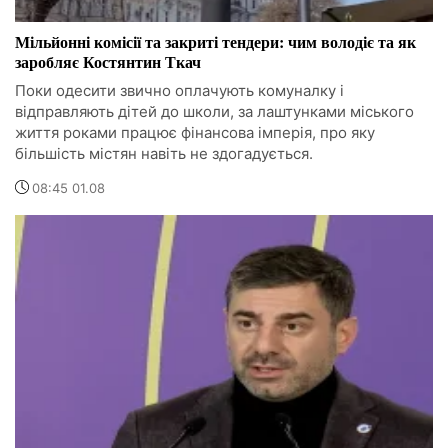
Мільйонні комісії та закриті тендери: чим володіє та як
заробляє Костянтин Ткач
Поки одесити звично оплачують комуналку і
відправляють дітей до школи, за лаштунками міського
життя роками працює фінансова імперія, про яку
більшість містян навіть не здогадується.
08:45 01.08