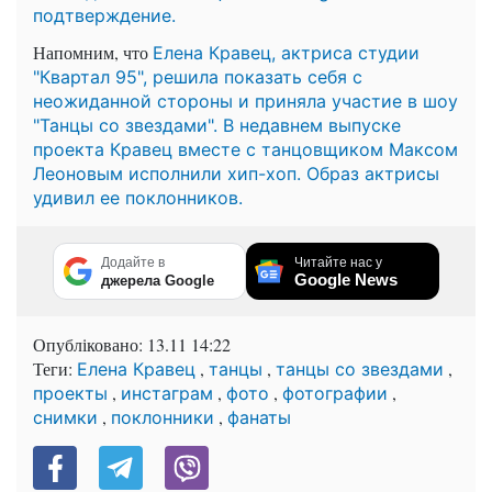
подтверждение.
Напомним, что
Елена Кравец, актриса студии
"Квартал 95", решила показать себя с
неожиданной стороны и приняла участие в шоу
"Танцы со звездами". В недавнем выпуске
проекта Кравец вместе с танцовщиком Максом
Леоновым исполнили хип-хоп. Образ актрисы
удивил ее поклонников.
Додайте в
Читайте нас у
Google News
джерела Google
Опубліковано:
13.11 14:22
Теги:
,
,
,
Елена Кравец
танцы
танцы со звездами
,
,
,
,
проекты
инстаграм
фото
фотографии
,
,
снимки
поклонники
фанаты