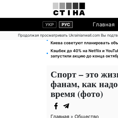
Главная
УКР
РУС
Продолжая просматривать Ukrainianwall.com Вы подт
Мост Метро частично перекроют 
Киева советуют планировать об
Кэшбек до 40% на Netflix и YouT
запустили акцию до конца октяб
Спорт – это жиз
фанам, как надо
время (фото)
Главная
»
Общество