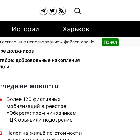
Истории
Харьков
 согласны с использованием файлов cookie.
Понял
краинцы за коммуналку: 830
тре должников
тябре: добровольные накопления
удей
следние новости
Более 120 фиктивных
9
мобилизаций в реестре
«Оберег»: трем чиновникам
ТЦК объявили подозрение
Налог на жильё по стоимости
6
вместо метров: реформа