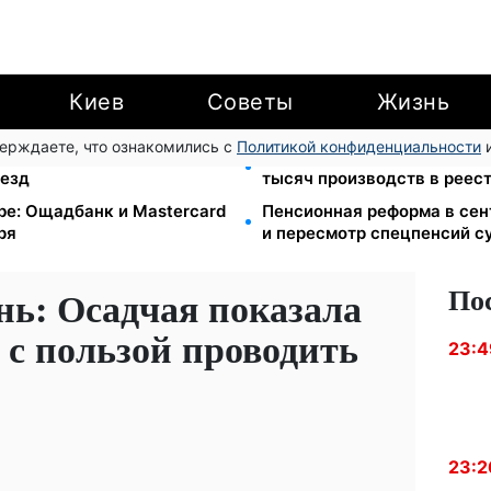
Киев
Советы
Жизнь
верждаете, что ознакомились с
Политикой конфиденциальности
и
7-10 августа: водителям
113 млрд грн задолжали у
ъезд
тысяч производств в реес
ube: Ощадбанк и Mastercard
Пенсионная реформа в сен
ря
и пересмотр спецпенсий с
По
нь: Осадчая показала
 с пользой проводить
23:4
23:2