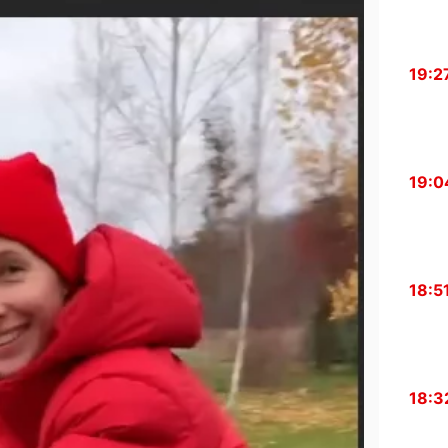
19:2
19:0
18:5
18:3