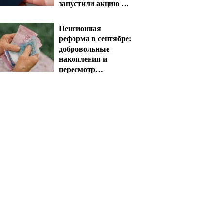
запустили акцию до
конца октября
Пенсионная
реформа в сентябре:
добровольные
накопления и
пересмотр
спецпенсий судей