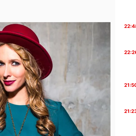
22:4
22:2
21:5
21:2