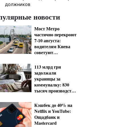
должников
пулярные новости
Мост Метро
частично перекроют
7-10 августа:
водителям Киева
советуют
планировать объезд
113 млрд грн
задолжали
украинцы за
коммуналку: 830
тысяч производств
в реестре
должников
Кэшбек до 40% на
Netflix и YouTube:
Ощадбанк и
Mastercard