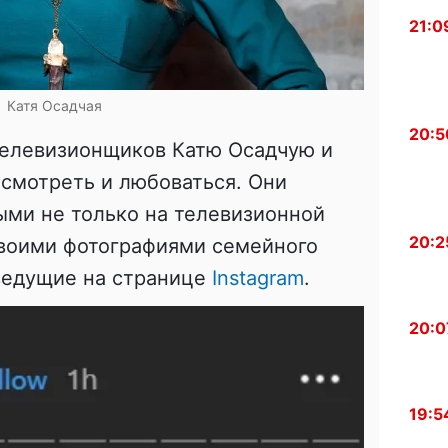
21:0
Катя Осадчая
20:5
елевизионщиков Катю Осадчую и
смотреть и любоваться. Они
ыми не только на телевизионной
20:2
Своими фотографиями семейного
ведущие на странице
Instagram
.
20:0
19:5