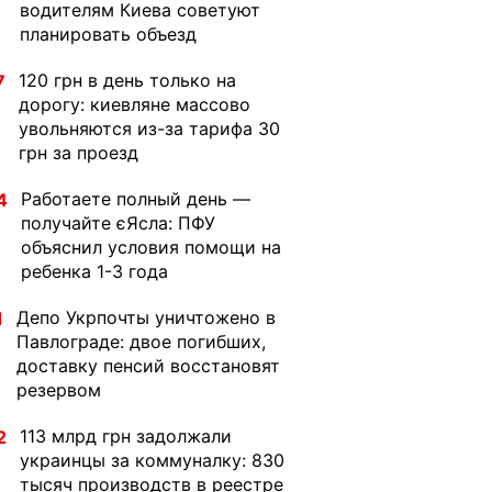
водителям Киева советуют
планировать объезд
120 грн в день только на
7
дорогу: киевляне массово
увольняются из-за тарифа 30
грн за проезд
Работаете полный день —
4
получайте єЯсла: ПФУ
объяснил условия помощи на
ребенка 1-3 года
Депо Укрпочты уничтожено в
1
Павлограде: двое погибших,
доставку пенсий восстановят
резервом
113 млрд грн задолжали
2
украинцы за коммуналку: 830
тысяч производств в реестре